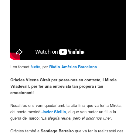
I en format
àudio
, per
Ràdio Amèrica Barcelona
Gràcies Vicens Giralt per posar-nos en contacte, i Mireia
Viladevall, per fer una entrevista tan propera i tan
emocionant!
Nosaltres ens vam quedar amb la cita final que va fer la Mireia,
del poeta mexicà
Javier Sicilia
, al que van matar un fill a la
guerra del narco: “
La alegría reune, pero el dolor nos une”
.
Gràcies també a
Santiago Barreiro
que va fer la realització des