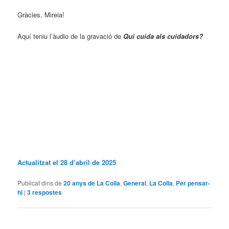
Gràcies, Mireia!
Aquí teniu l’àudio de la gravació de
Qui cuida als cuidadors?
Actualitzat el 28 d’abril de 2025
Publicat dins de
20 anys de La Colla
,
General
,
La Colla
,
Per pensar-
hi
|
3
respostes