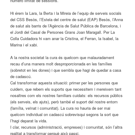
número limitat de sessions.
Hi érem la Lara, la Berta i la Mireia de l’equip de serveis socials
del CSS Besòs, l’Estela del centre de salut (EAP) Besòs, l’Anna
de salut als barris de l’Agència de Salut Pública de Barcelona, i
el Jordi del Casal de Persones Grans Joan Maragall. Per La
Colla Cuidadora hi vam anar la Cristina, el Ferran, la Isabel, la
Marina i el xabi.
A la nostra societat la cura és quelcom que malauradament
recau d’una manera molt desproporcionada en les famílies
(sobretot en les dones) i que sembla que hagi de quedar a casa
de cadascú.
Cal transformar aquesta situació: primer per les persones que
cuidem, que rebem els suports que necessitem i mereixem tant
nosaltres com els nostres familiars cuidats: els recursos públics
(els serveis, els ajuts), però també el suport del nostre entorn
(família, veïnat i comunitat). La cura no hauria de ser mai
quelcom individual on cadascú sobrevisqui segons la sort que
l’hagi deparat la vida.
I clar, recursos (administració, empreses) i comunitat, són l’altra
realitat a transformar perquè això passi.