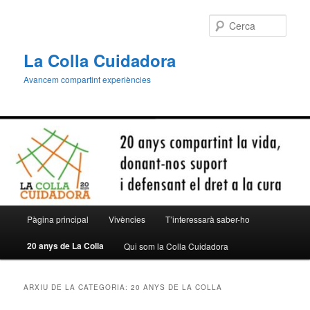
Aneu
Aneu
al
al
Cerca
contingut
contingut
principal
secundari
La Colla Cuidadora
Avancem compartint experiències
Menú
Pàgina principal
Vivències
T’interessarà saber-ho
principal
20 anys de La Colla
Qui som la Colla Cuidadora
ARXIU DE LA CATEGORIA:
20 ANYS DE LA COLLA