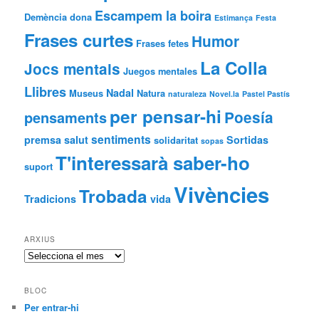
Escampem la boira
Demència
dona
Estimança
Festa
Frases curtes
Humor
Frases fetes
La Colla
Jocs mentals
Juegos mentales
Llibres
Nadal
Museus
Natura
naturaleza
Novel.la
Pastel Pastís
per pensar-hi
Poesía
pensaments
sentiments
premsa
salut
Sortidas
solidaritat
sopas
T'interessarà saber-ho
suport
Vivències
Trobada
Tradicions
vida
ARXIUS
Arxius
BLOC
Per entrar-hi