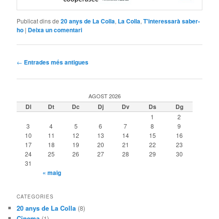
Publicat dins de
20 anys de La Colla
,
La Colla
,
T'interessarà saber-
ho
|
Deixa un comentari
Navegació
←
Entrades més antigues
per
les
entrades
AGOST 2026
Dl
Dt
Dc
Dj
Dv
Ds
Dg
1
2
3
4
5
6
7
8
9
10
11
12
13
14
15
16
17
18
19
20
21
22
23
24
25
26
27
28
29
30
31
« maig
CATEGORIES
20 anys de La Colla
(8)
Cinema
(1)