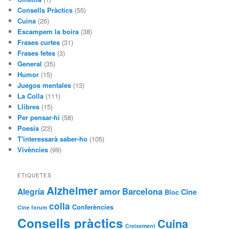
Consells Pràctics
(55)
Cuina
(26)
Escampem la boira
(38)
Frases curtes
(31)
Frases fetes
(3)
General
(35)
Humor
(15)
Juegos mentales
(13)
La Colla
(111)
Llibres
(15)
Per pensar-hi
(58)
Poesia
(23)
T'interessarà saber-ho
(105)
Vivències
(99)
ETIQUETES
Alzheimer
amor
Barcelona
Alegría
Cine
Bloc
colla
Conferències
Cine forum
Consells pràctics
Cuina
Creixement