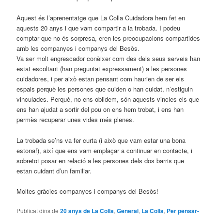
Aquest és l’aprenentatge que La Colla Cuidadora hem fet en
aquests 20 anys i que vam compartir a la trobada. I podeu
comptar que no és sorpresa, eren les preocupacions compartides
amb les companyes i companys del Besòs.
Va ser molt engrescador conèixer com des dels seus serveis han
estat escoltant (han preguntat expressament) a les persones
cuidadores, i per això estan pensant com haurien de ser els
espais perquè les persones que cuiden o han cuidat, n’estiguin
vinculades. Perquè, no ens oblidem, són aquests vincles els que
ens han ajudat a sortir del pou on ens hem trobat, i ens han
permès recuperar unes vides més plenes.
La trobada se’ns va fer curta (i això que vam estar una bona
estona!), així que ens vam emplaçar a continuar en contacte, i
sobretot posar en relació a les persones dels dos barris que
estan cuidant d’un familiar.
Moltes gràcies companyes i companys del Besòs!
Publicat dins de
20 anys de La Colla
,
General
,
La Colla
,
Per pensar-