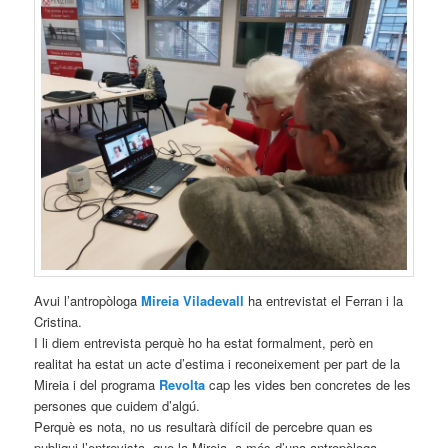
Avui l’antropòloga
Mireia Viladevall
ha entrevistat el Ferran i la
Cristina.
I li diem entrevista perquè ho ha estat formalment, però en
realitat ha estat un acte d’estima i reconeixement per part de la
Mireia i del programa
Revolta
cap les vides ben concretes de les
persones que cuidem d’algú.
Perquè es nota, no us resultarà difícil de percebre quan es
publiqui l’entrevista, que la Mireia, a més d’una antropòloga