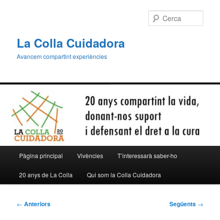
Aneu
al
Cerca
contingut
principal
La Colla Cuidadora
Avancem compartint experiències
Menú
Pàgina principal
Vivències
T’interessarà saber-ho
principal
20 anys de La Colla
Qui som la Colla Cuidadora
Navegació
←
Anteriors
Següents
→
per