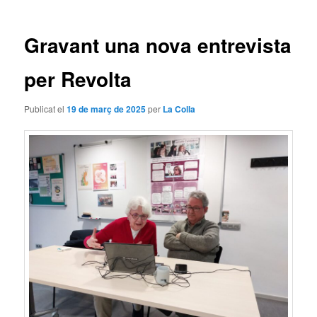
les
entrades
Gravant una nova entrevista
per Revolta
Publicat el
19 de març de 2025
per
La Colla