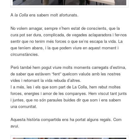
A
la Colla
ens sabem molt afortunats.
No volem amagar, sempre n’hem estat de conscients, que la
cura pot ser dura, complicada, de vegades aclaparadora i fer-nos
sentir que no tenim més forces o que se’ns escapa la vida. La
que teníem abans, i la que podem viure en aquest moment i
circumstàncies.
Però també hem pogut viure molts moments carregats d’estima,
de saber que estàvem “fent” quelcom valuós amb les nostres
vides i retornant la vida rebuda d’altres.
I a més, les i els que som part de La Colla, hem rebut moltes
forces, energies i amor de les companyes. Hem viscut tant junts
i juntes, que no són paraules buides dir que som i ens sabem
una comunitat.
Aquesta història compartida ens ha portat alguns regals. Com
avui.