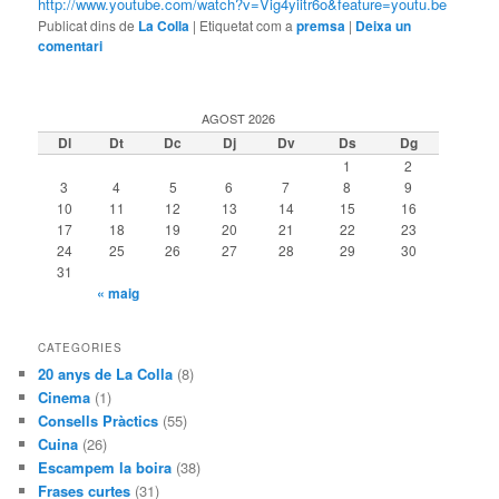
http://www.youtube.com/watch?v=Vig4yiitr6o&feature=youtu.be
Publicat dins de
La Colla
|
Etiquetat com a
premsa
|
Deixa un
comentari
AGOST 2026
Dl
Dt
Dc
Dj
Dv
Ds
Dg
1
2
3
4
5
6
7
8
9
10
11
12
13
14
15
16
17
18
19
20
21
22
23
24
25
26
27
28
29
30
31
« maig
CATEGORIES
20 anys de La Colla
(8)
Cinema
(1)
Consells Pràctics
(55)
Cuina
(26)
Escampem la boira
(38)
Frases curtes
(31)