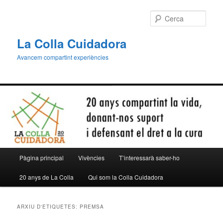
Aneu
Aneu
al
al
Cerca
contingut
contingut
principal
secundari
La Colla Cuidadora
Avancem compartint experiències
Menú
Pàgina principal
Vivències
T’interessarà saber-ho
principal
20 anys de La Colla
Qui som la Colla Cuidadora
ARXIU D'ETIQUETES:
PREMSA