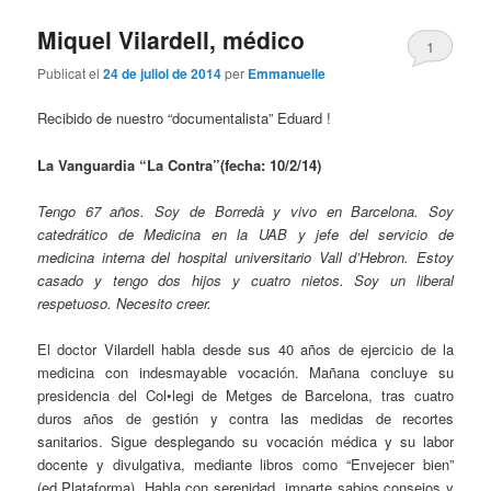
Miquel Vilardell, médico
1
Publicat el
24 de juliol de 2014
per
Emmanuelle
Recibido de nuestro “documentalista” Eduard !
La Vanguardia “La Contra”(fecha: 10/2/14)
Tengo 67 años. Soy de Borredà y vivo en Barcelona. Soy
catedrático de Medicina en la UAB y jefe del servicio de
medicina interna del hospital universitario Vall d’Hebron. Estoy
casado y tengo dos hijos y cuatro nietos. Soy un liberal
respetuoso. Necesito creer.
El doctor Vilardell habla desde sus 40 años de ejercicio de la
medicina con indesmayable vocación. Mañana concluye su
presidencia del Col•legi de Metges de Barcelona, tras cuatro
duros años de gestión y contra las medidas de recortes
sanitarios. Sigue desplegando su vocación médica y su labor
docente y divulgativa, mediante libros como “Envejecer bien”
(ed.Plataforma). Habla con serenidad, imparte sabios consejos y