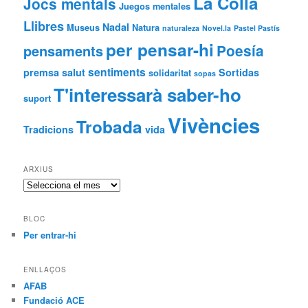
La Colla
Jocs mentals
Juegos mentales
Llibres
Nadal
Museus
Natura
naturaleza
Novel.la
Pastel Pastís
per pensar-hi
Poesía
pensaments
sentiments
premsa
salut
Sortidas
solidaritat
sopas
T'interessarà saber-ho
suport
Vivències
Trobada
Tradicions
vida
ARXIUS
Arxius
BLOC
Per entrar-hi
ENLLAÇOS
AFAB
Fundació ACE