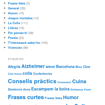
Frases fetes
(3)
General
(35)
Humor
(15)
Juegos mentales
(13)
La Colla
(111)
Llibres
(15)
Per pensar-hi
(58)
Poesia
(23)
T'interessarà saber-ho
(105)
Vivències
(99)
ETIQUETES
Alzheimer
amor
Barcelona
Alegría
Cine
Bloc
colla
Conferències
Cine forum
Consells pràctics
Cuina
Creixement
Escampem la boira
Demència
dona
Estimança
Festa
Frases curtes
Humor
Frases fetes