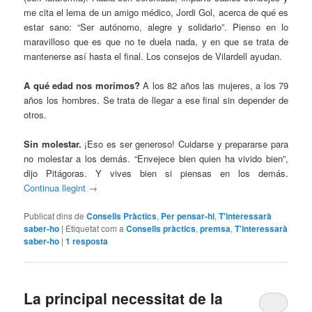
me cita el lema de un amigo médico, Jordi Gol, acerca de qué es
estar sano: “Ser autónomo, alegre y solidario”. Pienso en lo
maravilloso que es que no te duela nada, y en que se trata de
mantenerse así hasta el final. Los consejos de Vilardell ayudan.
A qué edad nos morimos?
A los 82 años las mujeres, a los 79
años los hombres. Se trata de llegar a ese final sin depender de
otros.
Sin molestar.
¡Eso es ser generoso! Cuidarse y prepararse para
no molestar a los demás. “Envejece bien quien ha vivido bien”,
dijo Pitágoras. Y vives bien si piensas en los demás.
Continua llegint
→
Publicat dins de
Consells Pràctics
,
Per pensar-hi
,
T'interessarà
saber-ho
|
Etiquetat com a
Consells pràctics
,
premsa
,
T'interessarà
saber-ho
|
1
resposta
La principal necessitat de la