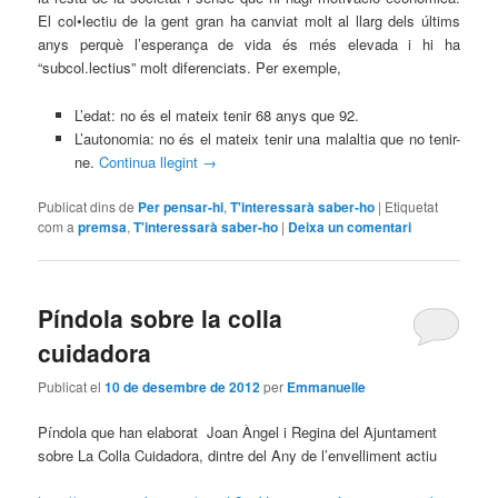
El col•lectiu de la gent gran ha canviat molt al llarg dels últims
anys perquè l’esperança de vida és més elevada i hi ha
“subcol.lectius” molt diferenciats. Per exemple,
L’edat: no és el mateix tenir 68 anys que 92.
L’autonomia: no és el mateix tenir una malaltia que no tenir-
ne.
Continua llegint
→
Publicat dins de
Per pensar-hi
,
T'interessarà saber-ho
|
Etiquetat
com a
premsa
,
T'interessarà saber-ho
|
Deixa un comentari
Píndola sobre la colla
cuidadora
Publicat el
10 de desembre de 2012
per
Emmanuelle
Píndola que han elaborat Joan Àngel i Regina del Ajuntament
sobre La Colla Cuidadora, dintre del Any de l’envelliment actiu