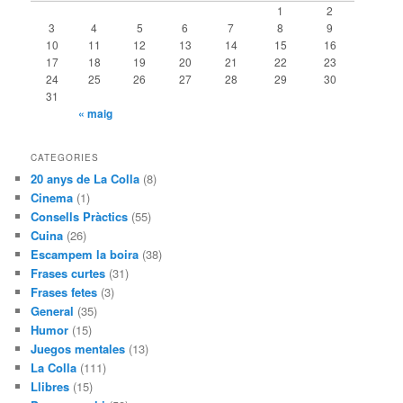
1
2
3
4
5
6
7
8
9
10
11
12
13
14
15
16
17
18
19
20
21
22
23
24
25
26
27
28
29
30
31
« maig
CATEGORIES
20 anys de La Colla
(8)
Cinema
(1)
Consells Pràctics
(55)
Cuina
(26)
Escampem la boira
(38)
Frases curtes
(31)
Frases fetes
(3)
General
(35)
Humor
(15)
Juegos mentales
(13)
La Colla
(111)
Llibres
(15)