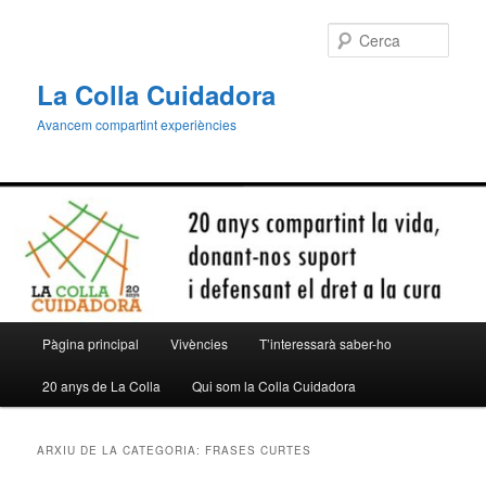
Aneu
Aneu
al
al
Cerca
contingut
contingut
principal
secundari
La Colla Cuidadora
Avancem compartint experiències
Menú
Pàgina principal
Vivències
T’interessarà saber-ho
principal
20 anys de La Colla
Qui som la Colla Cuidadora
ARXIU DE LA CATEGORIA:
FRASES CURTES