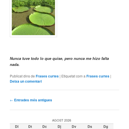
Nunca tuve todo lo que quise, pero nunca me hizo falta
nada.
Publicat dins de
Frases curtes
|
Etiquetat com a
Frases curtes
|
Deixa un comentari
Navegació
←
Entrades més antigues
per
les
entrades
AGOST 2026
Dl
Dt
Dc
Dj
Dv
Ds
Dg