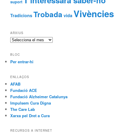
T'interessarà saber-ho
suport
Vivències
Trobada
Tradicions
vida
ARXIUS
Arxius
BLOC
Per entrar-hi
ENLLAÇOS
AFAB
Fundació ACE
Fundació Alzheimer Catalunya
Impulsem Cura Digna
The Care Lab
Xarxa pel Dret a Cura
RECURSOS A INTERNET