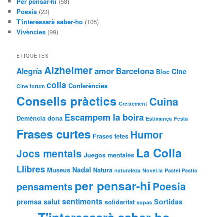
Per pensar-hi
(58)
Poesia
(23)
T'interessarà saber-ho
(105)
Vivències
(99)
ETIQUETES
Alzheimer
amor
Barcelona
Alegría
Cine
Bloc
colla
Conferències
Cine forum
Consells pràctics
Cuina
Creixement
Escampem la boira
Demència
dona
Estimança
Festa
Frases curtes
Humor
Frases fetes
La Colla
Jocs mentals
Juegos mentales
Llibres
Nadal
Museus
Natura
naturaleza
Novel.la
Pastel Pastís
per pensar-hi
Poesía
pensaments
sentiments
premsa
salut
Sortidas
solidaritat
sopas