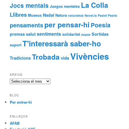
La Colla
Jocs mentals
Juegos mentales
Llibres
Nadal
Museus
Natura
naturaleza
Novel.la
Pastel Pastís
per pensar-hi
Poesía
pensaments
sentiments
premsa
salut
Sortidas
solidaritat
sopas
T'interessarà saber-ho
suport
Vivències
Trobada
Tradicions
vida
ARXIUS
Arxius
BLOC
Per entrar-hi
ENLLAÇOS
AFAB