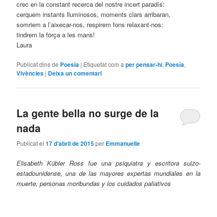
crec en la constant recerca del nostre incert paradís:
cerquem instants lluminosos, moments clars arribaran,
somriem a l’aixecar-nos, respirem fons relaxant-nos:
tindrem la força a les mans!
Laura
Publicat dins de
Poesia
|
Etiquetat com a
per pensar-hi
,
Poesía
,
Vivències
|
Deixa un comentari
La gente bella no surge de la
nada
Publicat el
17 d'abril de 2015
per
Emmanuelle
Elisabeth Kübler Ross fue una psiquiatra y escritora suizo-
estadounidense, una de las mayores expertas mundiales en la
muerte, personas moribundas y los cuidados paliativos