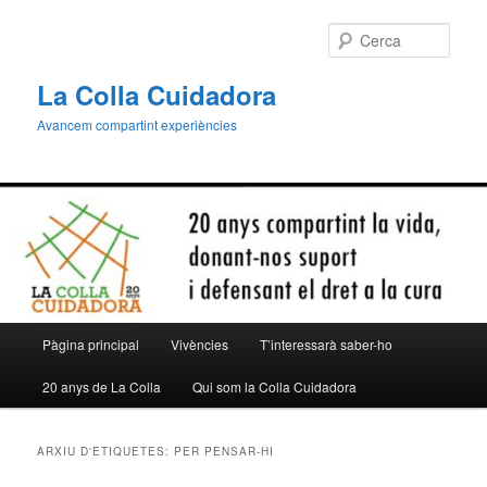
Aneu
Aneu
al
al
Cerca
contingut
contingut
principal
secundari
La Colla Cuidadora
Avancem compartint experiències
Menú
Pàgina principal
Vivències
T’interessarà saber-ho
principal
20 anys de La Colla
Qui som la Colla Cuidadora
ARXIU D'ETIQUETES:
PER PENSAR-HI