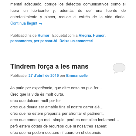
mental adecuado, corrige los defectos comunicativos como si
fuera un lubricante y, además de ser una fuente de
entretenimiento y placer, reduce el estrés de la vida diaria.
Continua llegint
→
Publicat dins de
Humor
|
Etiquetat com a
Alegría
,
Humor
,
pensaments
,
per pensar-hi
|
Deixa un comentari
Tindrem força a les mans
Publicat el
27 d'abril de 2015
per
Emmanuelle
Jo parlo per experiència, que altre cosa no puc fer…
Crec que la vida és molt curta,
crec que deixem molt per fer,
crec que deuria ser amable fins el nostre darrer alè…
crec que no estem preparats per afrontar el patiment,
crec que comença molt simple, però es complica lentament…
però estem dotats de recursos que ni nosaltres sabem;
crec que no podem decaure ni caure en el desencís,