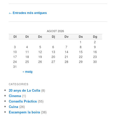
Navegació
←
Entrades més antigues
per
les
entrades
AGOST 2026
Dl
Dt
Dc
Dj
Dv
Ds
Dg
1
2
3
4
5
6
7
8
9
10
11
12
13
14
15
16
17
18
19
20
21
22
23
24
25
26
27
28
29
30
31
« maig
CATEGORIES
20 anys de La Colla
(8)
Cinema
(1)
Consells Pràctics
(55)
Cuina
(26)
Escampem la boira
(38)