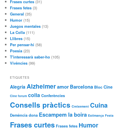
Frases curtes
(31)
Frases fetes
(3)
General
(35)
Humor
(15)
Juegos mentales
(13)
La Colla
(111)
Llibres
(15)
Per pensar-hi
(58)
Poesia
(23)
T'interessarà saber-ho
(105)
Vivències
(99)
ETIQUETES
Alzheimer
amor
Barcelona
Alegría
Cine
Bloc
colla
Conferències
Cine forum
Consells pràctics
Cuina
Creixement
Escampem la boira
Demència
dona
Estimança
Festa
Frases curtes
Humor
Frases fetes