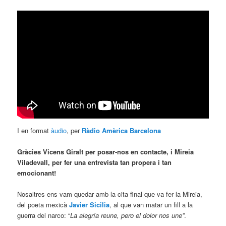
I en format
àudio
, per
Ràdio Amèrica Barcelona
Gràcies Vicens Giralt per posar-nos en contacte, i Mireia
Viladevall, per fer una entrevista tan propera i tan
emocionant!
Nosaltres ens vam quedar amb la cita final que va fer la Mireia,
del poeta mexicà
Javier Sicilia
, al que van matar un fill a la
guerra del narco: “
La alegría reune, pero el dolor nos une”
.