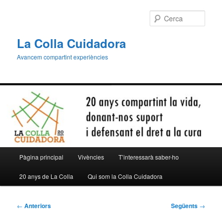
Aneu
al
Cerca
contingut
principal
La Colla Cuidadora
Avancem compartint experiències
Menú
Pàgina principal
Vivències
T’interessarà saber-ho
principal
20 anys de La Colla
Qui som la Colla Cuidadora
Navegació
←
Anteriors
Següents
→
per