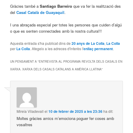
Gràcies també a
Santiago Barreiro
que va fer la realització des
del
Casal Català de Guayaquil
.
I una abraçada especial per totes les persones que cuiden d’algú
o que es senten connectades amb la nostra cultura!!!
Aquesta entrada s'ha publicat dins de
20 anys de La Colla
,
La Colla
per
La Colla
. Afegeix a les adreces d'interès l'
enllaç permanent
.
UN PENSAMENT A "
ENTREVISTA AL PROGRAMA REVOLTA DELS CASALS EN
XARXA. XARXA DELS CASALS CATALANS A AMÈRICA LLATINA
"
Mireia Viladevall
el
10 de febrer de 2025 a les 23:36
ha dit:
Moltes gràcies amics m’emociona poguer fer coses amb
vosaltres