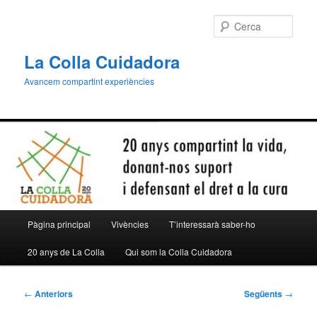
Aneu
al
Cerca
contingut
principal
La Colla Cuidadora
Avancem compartint experiències
Menú
Pàgina principal
Vivències
T’interessarà saber-ho
principal
20 anys de La Colla
Qui som la Colla Cuidadora
Navegació
←
Anteriors
Següents
→
per