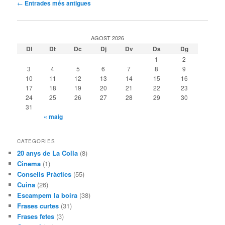
Navegació
←
Entrades més antigues
per
les
entrades
AGOST 2026
Dl
Dt
Dc
Dj
Dv
Ds
Dg
1
2
3
4
5
6
7
8
9
10
11
12
13
14
15
16
17
18
19
20
21
22
23
24
25
26
27
28
29
30
31
« maig
CATEGORIES
20 anys de La Colla
(8)
Cinema
(1)
Consells Pràctics
(55)
Cuina
(26)
Escampem la boira
(38)
Frases curtes
(31)
Frases fetes
(3)