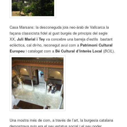
Casa Marsans: la desconeguda joia neo-àrab de Vallcarca la
façana classicista fidel al gust burgés de principis del segle
XX,
Juli Marial i Tey
va concebre una barreja d’estils bastant
eclèctica, cal dir-ho, reconegut avui com a
Patrimoni Cultural
Europeu
i catalogat com a
Bé Cultural d’Interès Local
(
BCIL
).
Una mostra més de com, a través de l’art, la burgesia catalana
demostrava quin era el seu estatus social i el seu poder