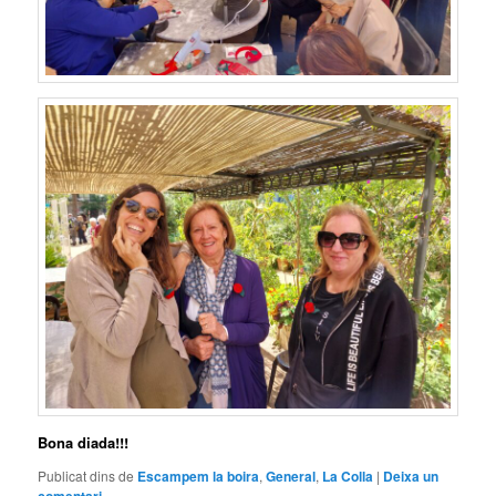
Bona diada!!!
Publicat dins de
Escampem la boira
,
General
,
La Colla
|
Deixa un
comentari