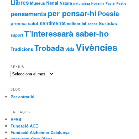
Llibres
Nadal
Museus
Natura
naturaleza
Novel.la
Pastel Pastís
per pensar-hi
Poesía
pensaments
sentiments
premsa
salut
Sortidas
solidaritat
sopas
T'interessarà saber-ho
suport
Vivències
Trobada
Tradicions
vida
ARXIUS
Arxius
BLOC
Per entrar-hi
ENLLAÇOS
AFAB
Fundació ACE
Fundació Alzheimer Catalunya
Impulsem Cura Digna