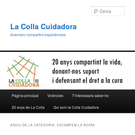
Aneu
Aneu
al
al
Cerca
contingut
contingut
principal
secundari
La Colla Cuidadora
Avancem compartint experiències
Menú
Pàgina principal
Vivències
T’interessarà saber-ho
principal
20 anys de La Colla
Qui som la Colla Cuidadora
ARXIU DE LA CATEGORIA:
ESCAMPEM LA BOIRA