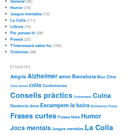
General
(35)
Humor
(15)
Juegos mentales
(13)
La Colla
(111)
Llibres
(15)
Per pensar-hi
(58)
Poesia
(23)
T'interessarà saber-ho
(105)
Vivències
(99)
ETIQUETES
Alzheimer
amor
Barcelona
Alegría
Cine
Bloc
colla
Conferències
Cine forum
Consells pràctics
Cuina
Creixement
Escampem la boira
Demència
dona
Estimança
Festa
Frases curtes
Humor
Frases fetes
La Colla
Jocs mentals
Juegos mentales