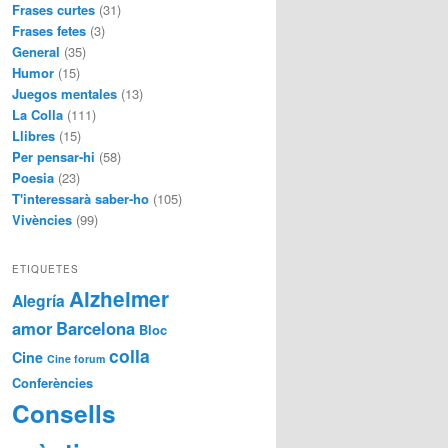
Frases curtes
(31)
Frases fetes
(3)
General
(35)
Humor
(15)
Juegos mentales
(13)
La Colla
(111)
Llibres
(15)
Per pensar-hi
(58)
Poesia
(23)
T'interessarà saber-ho
(105)
Vivències
(99)
ETIQUETES
Alzheimer
Alegría
amor
Barcelona
Bloc
colla
Cine
Cine forum
Conferències
Consells