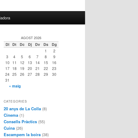
dadora
AGOST 2026
Dl
Dt
Dc
Dj
Dv
Ds
Dg
1
2
3
4
5
6
7
8
9
10
11
12
13
14
15
16
17
18
19
20
21
22
23
24
25
26
27
28
29
30
31
« maig
CATEGORIES
20 anys de La Colla
(8)
Cinema
(1)
Consells Pràctics
(55)
Cuina
(26)
Escampem la boira
(38)