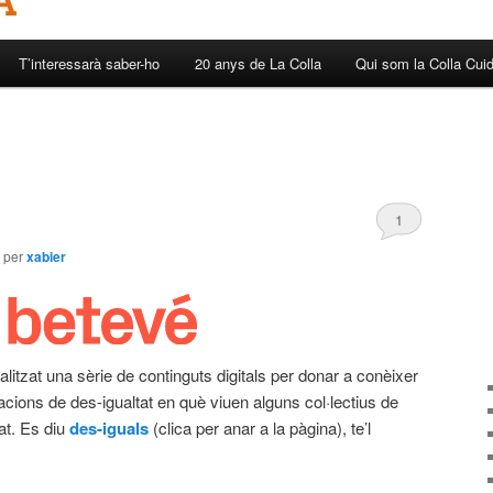
T’interessarà saber-ho
20 anys de La Colla
Qui som la Colla Cui
1
per
xabier
alitzat una sèrie de continguts digitals per donar a conèixer
ituacions de des-igualtat en què viuen alguns col·lectius de
tat. Es diu
des-iguals
(clica per anar a la pàgina), te’l