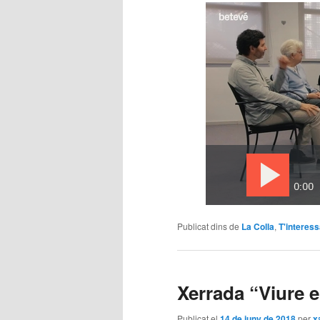
Publicat dins de
La Colla
,
T'interes
Xerrada “Viure 
Publicat el
14 de juny de 2018
per
x