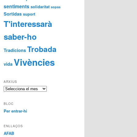
sentiments
solidaritat
sopas
Sortidas
suport
T'interessarà
saber-ho
Trobada
Tradicions
Vivències
vida
ARXIUS
Arxius
BLOC
Per entrar-hi
ENLLAÇOS
AFAB