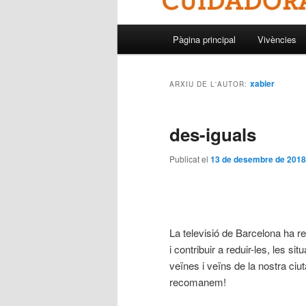
Menú
Pàgina principal
Vivències
principal
xabier
ARXIU DE L'AUTOR:
des-iguals
Publicat el
13 de desembre de 2018
La televisió de Barcelona ha re
i contribuir a reduir-les, les s
veïnes i veïns de la nostra ciu
recomanem!