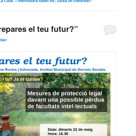
La Colla
,
T'interessarà saber-ho
|
Deixa un comentari
epares el teu futur?”
bier