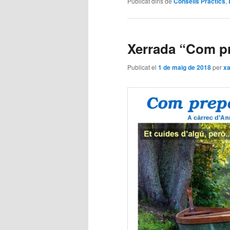
Publicat dins de
Consells Pràctics
,
Xerrada “Com pr
Publicat el
1 de maig de 2018
per
xa