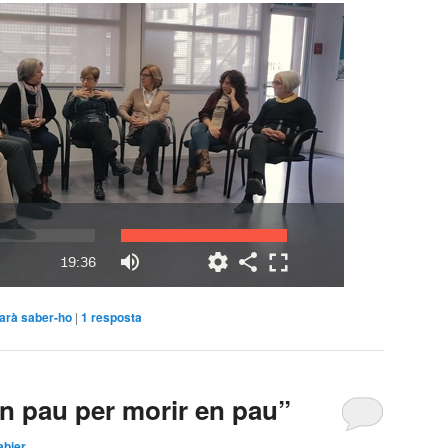
sarà saber-ho
|
1
resposta
en pau per morir en pau”
abier