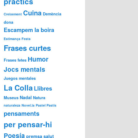
pràctics
Cuina
Demència
Creixement
dona
Escampem la boira
Estimança
Festa
Frases curtes
Humor
Frases fetes
Jocs mentals
Juegos mentales
La Colla
Llibres
Nadal
Museus
Natura
naturaleza
Novel.la
Pastel Pastís
pensaments
per pensar-hi
Poesía
premsa
salut