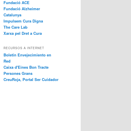
Fundació ACE
Fundació Alzheimer
Catalunya
Impulsem Cura Digna
The Care Lab
Xarxa pel Dret a Cura
RECURSOS A INTERNET
Boletín Envejecimiento en
Red
Caixa d'Eines Bon Tracte
Persones Grans
CreuRoja, Portal Ser Cuidador