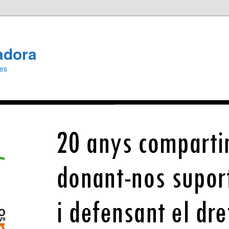
adora
ies