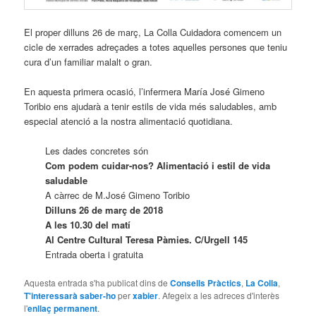
El proper dilluns 26 de març, La Colla Cuidadora comencem un
cicle de xerrades adreçades a totes aquelles persones que teniu
cura d’un familiar malalt o gran.
En aquesta primera ocasió, l’infermera María José Gimeno
Toribio ens ajudarà a tenir estils de vida més saludables, amb
especial atenció a la nostra alimentació quotidiana.
Les dades concretes són
Com podem cuidar-nos? Alimentació i estil de vida
saludable
A càrrec de M.José Gimeno Toribio
Dilluns 26 de març de 2018
A les 10.30 del matí
Al Centre Cultural Teresa Pàmies. C/Urgell 145
Entrada oberta i gratuita
Aquesta entrada s'ha publicat dins de
Consells Pràctics
,
La Colla
,
T'interessarà saber-ho
per
xabier
. Afegeix a les adreces d'interès
l'
enllaç permanent
.