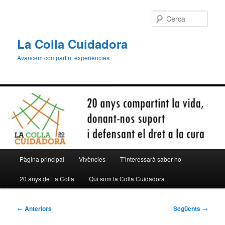
Aneu
al
Cerca
contingut
principal
La Colla Cuidadora
Avancem compartint experiències
Menú
Pàgina principal
Vivències
T’interessarà saber-ho
principal
20 anys de La Colla
Qui som la Colla Cuidadora
Navegació
←
Anteriors
Següents
→
per