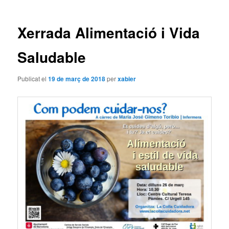
les
entrades
Xerrada Alimentació i Vida
Saludable
Publicat el
19 de març de 2018
per
xabier