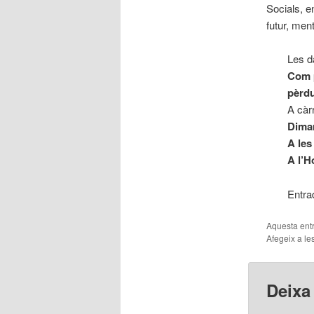
Socials, e
futur, ment
Les d
Com p
pèrdu
A càr
Dimar
A les
A l’H
Entrad
Aquesta entr
Afegeix a les
Deixa