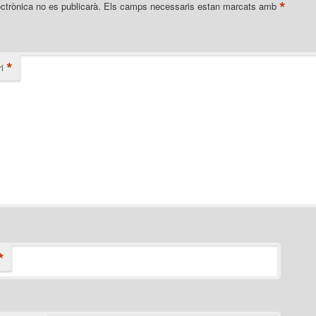
*
ectrònica no es publicarà.
Els camps necessaris estan marcats amb
*
i
*