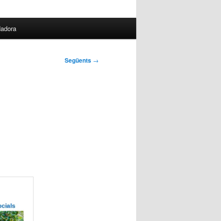
dadora
Següents
→