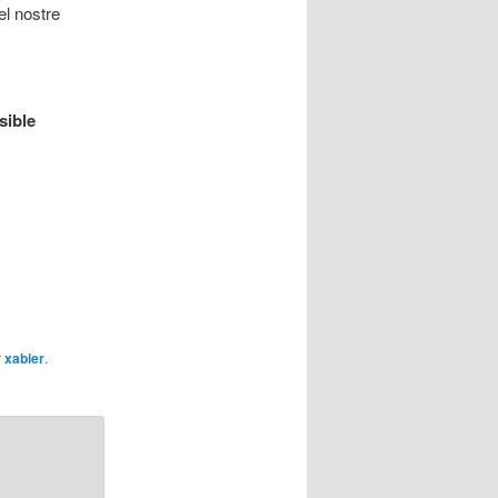
el nostre
sible
r
xabier
.