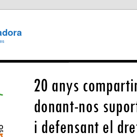
adora
ies