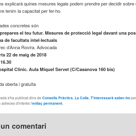
ns explicarà quines mesures legals podem prendre per decidir sobre 
re tenim la capacitat per fer-ho.
ades concretes són
repares el teu futur. Mesures de protecció legal davant una pos
a de facultats intel·lectuals
rec d’Anna Rovira. Advocada
ts 22 de maig de 2018
 16.30
ospital Clínic. Aula Miquel Servet
(C/Casanova 160 bis)
a oberta i gratuïta
ada s'ha publicat dins de
Consells Pràctics
,
La Colla
,
T'interessarà saber-ho
pe
 adreces d'interès l'
enllaç permanent
.
 un comentari