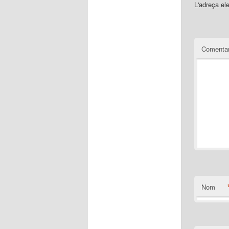
L'adreça el
Comentar
Nom