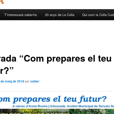
T’interessarà saber-ho
20 anys de La Colla
Qui som la Colla Cui
rada “Com prepares el teu
ur?”
 de maig de 2018
per
xabier