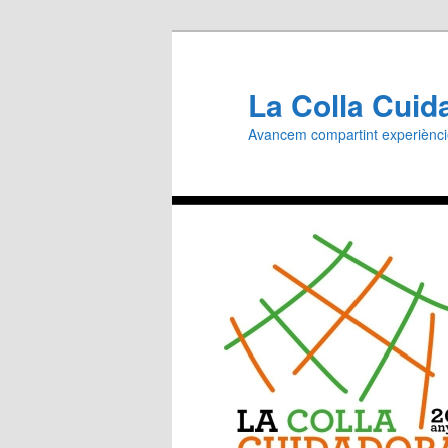
Aneu
al
contingut
La Colla Cuid
principal
Avancem compartint experiènc