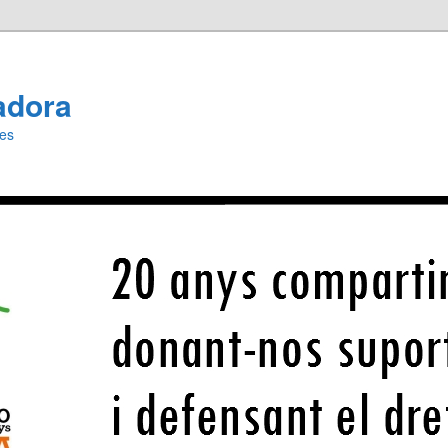
adora
ies