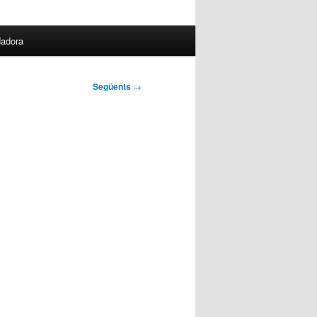
dadora
Següents
→