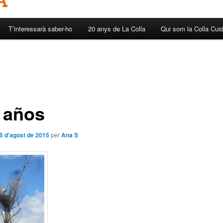
T’interessarà saber-ho
20 anys de La Colla
Qui som la Colla Cui
 años
5 d'agost de 2015
per
Ana S