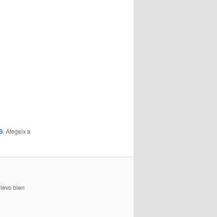
S
. Afegeix a
levo bien