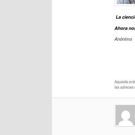
La cienc
Ahora nos
Anónimo
Aquesta entr
les adreces d