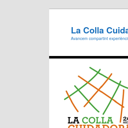
Aneu
al
contingut
La Colla Cuid
principal
Avancem compartint experiènc