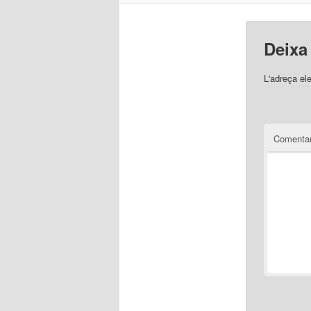
Deixa
L'adreça el
Comentar