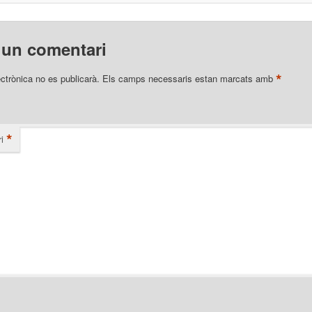
 un comentari
*
ectrònica no es publicarà.
Els camps necessaris estan marcats amb
*
i