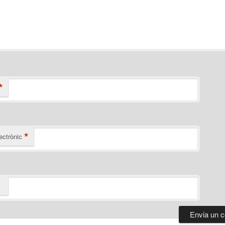
*
*
ectrònic