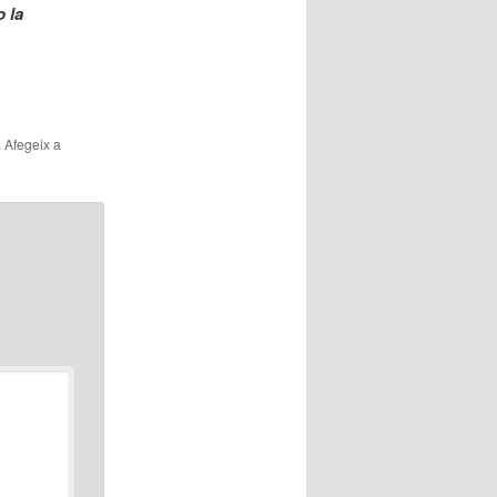
o la
. Afegeix a