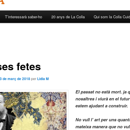
T’interessarà saber-ho
20 anys de La Colla
Qui som la Colla Cui
ses fetes
3 de març de 2018
per
Lidia M
El passat no està mort. ja 
nosaltres i viurà en el futu
estem ajudant a construir.
No vull l’ art per uns quant
mateixa manera que no vul