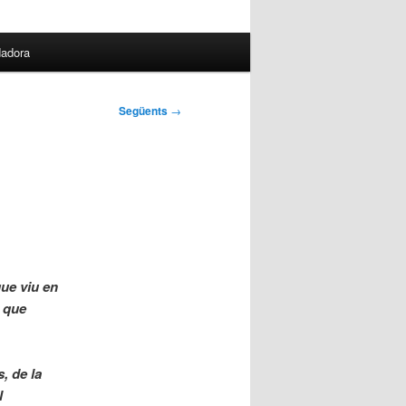
dadora
Següents
→
que viu en
r que
s, de la
l