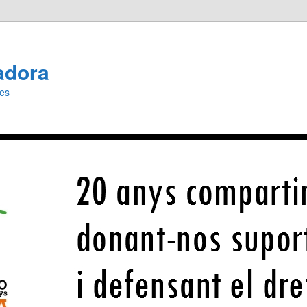
adora
ies