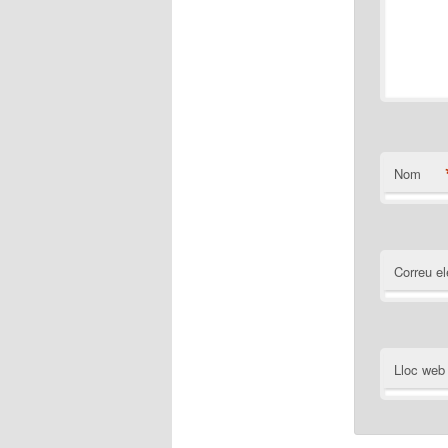
Nom
Correu el
Lloc web