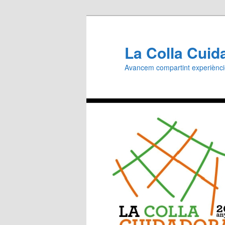
Aneu
al
contingut
La Colla Cuid
principal
Avancem compartint experiènc