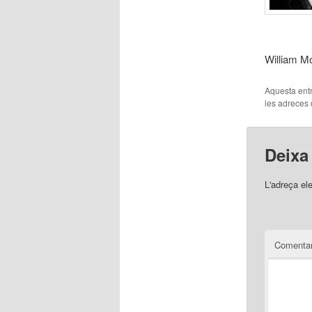
William Mo
Aquesta entr
les adreces d
Deixa
L'adreça el
Comentar