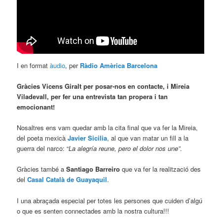
I en format
àudio
, per
Ràdio Amèrica Barcelona
Gràcies Vicens Giralt per posar-nos en contacte, i Mireia
Viladevall, per fer una entrevista tan propera i tan
emocionant!
Nosaltres ens vam quedar amb la cita final que va fer la Mireia,
del poeta mexicà
Javier Sicilia
, al que van matar un fill a la
guerra del narco: “
La alegría reune, pero el dolor nos une”
.
Gràcies també a
Santiago Barreiro
que va fer la realització des
del
Casal Català de Guayaquil
.
I una abraçada especial per totes les persones que cuiden d’algú
o que es senten connectades amb la nostra cultura!!!