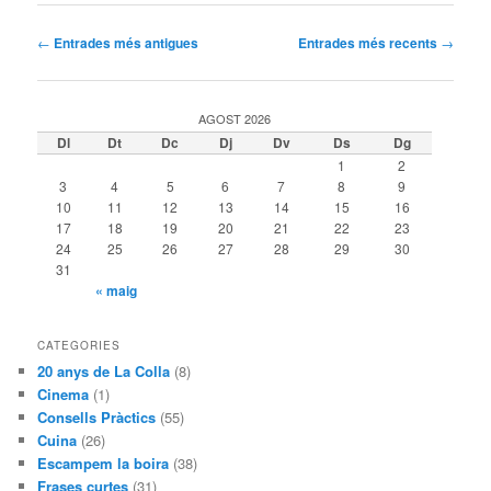
Navegació
←
Entrades més antigues
Entrades més recents
→
per
les
entrades
AGOST 2026
Dl
Dt
Dc
Dj
Dv
Ds
Dg
1
2
3
4
5
6
7
8
9
10
11
12
13
14
15
16
17
18
19
20
21
22
23
24
25
26
27
28
29
30
31
« maig
CATEGORIES
20 anys de La Colla
(8)
Cinema
(1)
Consells Pràctics
(55)
Cuina
(26)
Escampem la boira
(38)
Frases curtes
(31)