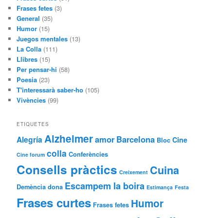
Frases fetes
(3)
General
(35)
Humor
(15)
Juegos mentales
(13)
La Colla
(111)
Llibres
(15)
Per pensar-hi
(58)
Poesia
(23)
T'interessarà saber-ho
(105)
Vivències
(99)
ETIQUETES
Alzheimer
amor
Barcelona
Alegría
Cine
Bloc
colla
Conferències
Cine forum
Consells pràctics
Cuina
Creixement
Escampem la boira
Demència
dona
Estimança
Festa
Frases curtes
Humor
Frases fetes