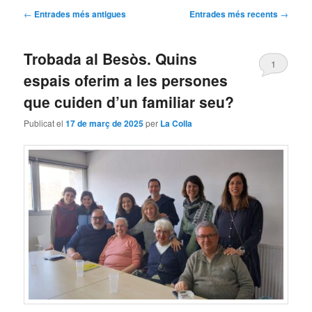
Navegació
←
Entrades més antigues
Entrades més recents
→
per
les
Trobada al Besòs. Quins
entrades
1
espais oferim a les persones
que cuiden d’un familiar seu?
Publicat el
17 de març de 2025
per
La Colla