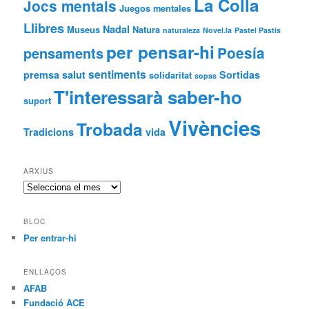
La Colla
Jocs mentals
Juegos mentales
Llibres
Nadal
Museus
Natura
naturaleza
Novel.la
Pastel Pastís
per pensar-hi
Poesía
pensaments
sentiments
premsa
salut
Sortidas
solidaritat
sopas
T'interessarà saber-ho
suport
Vivències
Trobada
Tradicions
vida
ARXIUS
Arxius
BLOC
Per entrar-hi
ENLLAÇOS
AFAB
Fundació ACE