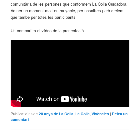
comunitària de les persones que conformem La Colla Cuidadora.
Va ser un moment molt entranyable, per nosaltres però creiem
que també per totes les participants
Us compartim el vídeo de la presentació
Publicat dins de
20 anys de La Colla
,
La Colla
,
Vivències
|
Deixa un
comentari