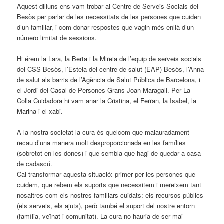
Aquest dilluns ens vam trobar al Centre de Serveis Socials del
Besòs per parlar de les necessitats de les persones que cuiden
d’un familiar, i com donar respostes que vagin més enllà d’un
número limitat de sessions.
Hi érem la Lara, la Berta i la Mireia de l’equip de serveis socials
del CSS Besòs, l’Estela del centre de salut (EAP) Besòs, l’Anna
de salut als barris de l’Agència de Salut Pública de Barcelona, i
el Jordi del Casal de Persones Grans Joan Maragall. Per La
Colla Cuidadora hi vam anar la Cristina, el Ferran, la Isabel, la
Marina i el xabi.
A la nostra societat la cura és quelcom que malauradament
recau d’una manera molt desproporcionada en les famílies
(sobretot en les dones) i que sembla que hagi de quedar a casa
de cadascú.
Cal transformar aquesta situació: primer per les persones que
cuidem, que rebem els suports que necessitem i mereixem tant
nosaltres com els nostres familiars cuidats: els recursos públics
(els serveis, els ajuts), però també el suport del nostre entorn
(família, veïnat i comunitat). La cura no hauria de ser mai