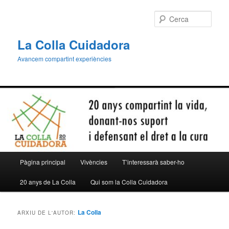
Aneu
Aneu
al
al
Cerca
contingut
contingut
principal
secundari
La Colla Cuidadora
Avancem compartint experiències
Menú
Pàgina principal
Vivències
T’interessarà saber-ho
principal
20 anys de La Colla
Qui som la Colla Cuidadora
La Colla
ARXIU DE L'AUTOR: