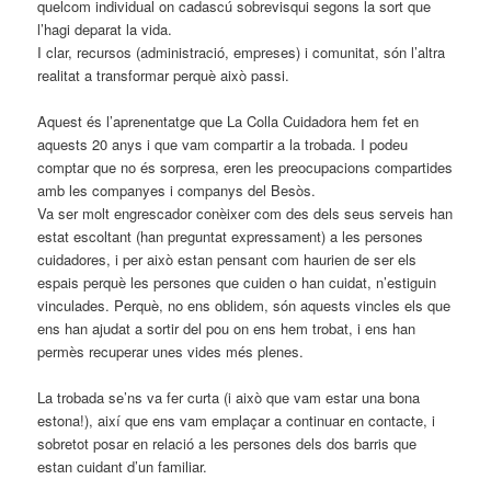
quelcom individual on cadascú sobrevisqui segons la sort que
l’hagi deparat la vida.
I clar, recursos (administració, empreses) i comunitat, són l’altra
realitat a transformar perquè això passi.
Aquest és l’aprenentatge que La Colla Cuidadora hem fet en
aquests 20 anys i que vam compartir a la trobada. I podeu
comptar que no és sorpresa, eren les preocupacions compartides
amb les companyes i companys del Besòs.
Va ser molt engrescador conèixer com des dels seus serveis han
estat escoltant (han preguntat expressament) a les persones
cuidadores, i per això estan pensant com haurien de ser els
espais perquè les persones que cuiden o han cuidat, n’estiguin
vinculades. Perquè, no ens oblidem, són aquests vincles els que
ens han ajudat a sortir del pou on ens hem trobat, i ens han
permès recuperar unes vides més plenes.
La trobada se’ns va fer curta (i això que vam estar una bona
estona!), així que ens vam emplaçar a continuar en contacte, i
sobretot posar en relació a les persones dels dos barris que
estan cuidant d’un familiar.