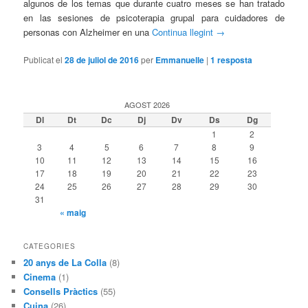
algunos de los temas que durante cuatro meses se han tratado
en las sesiones de psicoterapia grupal para cuidadores de
personas con Alzheimer en una
Continua llegint
→
Publicat el
28 de juliol de 2016
per
Emmanuelle
|
1
resposta
AGOST 2026
Dl
Dt
Dc
Dj
Dv
Ds
Dg
1
2
3
4
5
6
7
8
9
10
11
12
13
14
15
16
17
18
19
20
21
22
23
24
25
26
27
28
29
30
31
« maig
CATEGORIES
20 anys de La Colla
(8)
Cinema
(1)
Consells Pràctics
(55)
Cuina
(26)