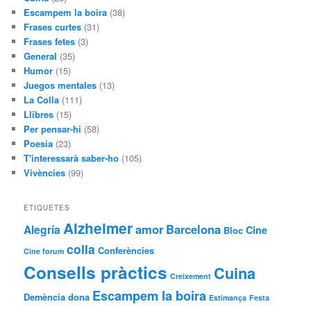
Escampem la boira
(38)
Frases curtes
(31)
Frases fetes
(3)
General
(35)
Humor
(15)
Juegos mentales
(13)
La Colla
(111)
Llibres
(15)
Per pensar-hi
(58)
Poesia
(23)
T'interessarà saber-ho
(105)
Vivències
(99)
ETIQUETES
Alzheimer
amor
Barcelona
Alegría
Cine
Bloc
colla
Conferències
Cine forum
Consells pràctics
Cuina
Creixement
Escampem la boira
Demència
dona
Estimança
Festa