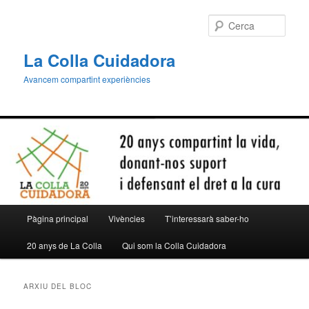
Aneu
Aneu
al
al
Cerca
contingut
contingut
principal
secundari
La Colla Cuidadora
Avancem compartint experiències
Menú
Pàgina principal
Vivències
T’interessarà saber-ho
principal
20 anys de La Colla
Qui som la Colla Cuidadora
ARXIU DEL BLOC