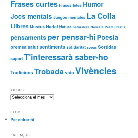
Frases curtes
Humor
Frases fetes
La Colla
Jocs mentals
Juegos mentales
Llibres
Nadal
Museus
Natura
naturaleza
Novel.la
Pastel Pastís
per pensar-hi
Poesía
pensaments
sentiments
premsa
salut
Sortidas
solidaritat
sopas
T'interessarà saber-ho
suport
Vivències
Trobada
Tradicions
vida
ARXIUS
Arxius
BLOC
Per entrar-hi
ENLLAÇOS