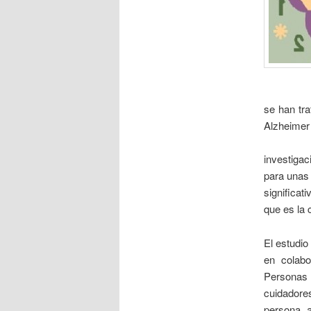
se han tr
Alzheimer
investigac
para unas 
significat
que es la 
El estudio
en colabo
Personas 
cuidadore
persona a