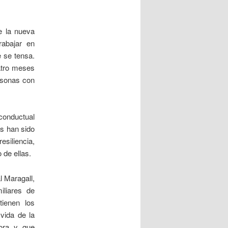
e la nueva
rabajar en
 se tensa.
atro meses
rsonas con
 conductual
as han sido
esiliencia,
 de ellas.
l Maragall,
iliares de
tienen los
vida de la
dora y que