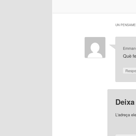
UN PENSAMEN
Emmanu
Què fe
Resp
Deixa
L'adreça el