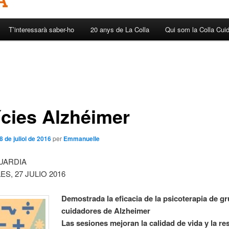
T’interessarà saber-ho
20 anys de La Colla
Qui som la Colla Cui
ícies Alzhéimer
8 de juliol de 2016
per
Emmanuelle
UARDIA
S, 27 JULIO 2016
Demostrada la eficacia de la psicoterapia de g
cuidadores de Alzheimer
Las sesiones mejoran la calidad de vida y la res