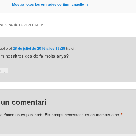
Mostra totes les entrades de Emmanuelle
→
T A "
NOTÍCIES ALZHÉIMER
"
elle
el
28 de juliol de 2016 a les 15:28
ha dit:
m nosaltres des de fa molts anys?
↓
on
 un comentari
*
ectrònica no es publicarà.
Els camps necessaris estan marcats amb