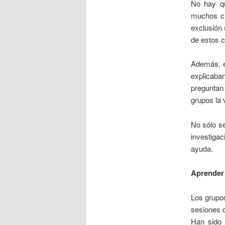
No hay qu
muchos cui
exclusión 
de estos c
Además, e
explicaban
preguntan
grupos la 
No sólo se
investiga
ayuda.
Aprender 
Los grupos
sesiones 
Han sido 