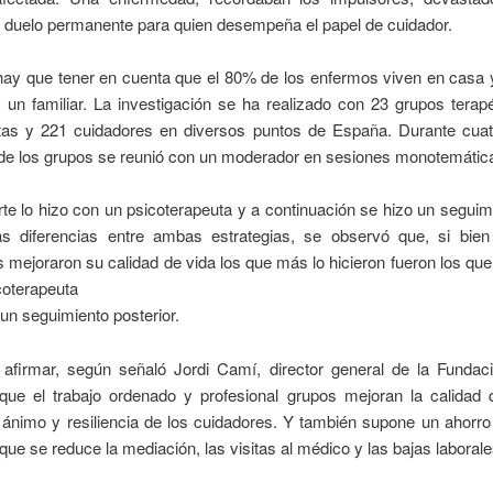
 duelo permanente para quien desempeña el papel de cuidador.
ay que tener en cuenta que el 80% de los enfermos viven en casa y
 un familiar. La investigación se ha realizado con 23 grupos terap
stas y 221 cuidadores en diversos puntos de España. Durante cua
 de los grupos se reunió con un moderador en sesiones monotemátic
rte lo hizo con un psicoterapeuta y a continuación se hizo un seguim
las diferencias entre ambas estrategias, se observó que, si bien
 mejoraron su calidad de vida los que más lo hicieron fueron los que
coterapeuta
 un seguimiento posterior.
afirmar, según señaló Jordi Camí, director general de la Fundac
 que el trabajo ordenado y profesional grupos mejoran la calidad d
ánimo y resiliencia de los cuidadores. Y también supone un ahorro
rque se reduce la mediación, las visitas al médico y las bajas laborale