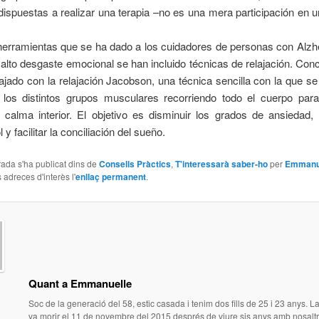
ispuestas a realizar una terapia –no es una mera participación en 
 herramientas que se ha dado a los cuidadores de personas con Alzh
l alto desgaste emocional se han incluido técnicas de relajación. Co
ajado con la relajación Jacobson, una técnica sencilla con la que s
 los distintos grupos musculares recorriendo todo el cuerpo para
 calma interior. El objetivo es disminuir los grados de ansiedad, 
 y facilitar la conciliación del sueño.
ada s'ha publicat dins de
Consells Pràctics
,
T'interessarà saber-ho
per
Emmanu
 adreces d'interès l'
enllaç permanent
.
Quant a Emmanuelle
Soc de la generació del 58, estic casada i tenim dos fills de 25 i 23 anys.
va morir el 11 de novembre del 2015 després de viure sis anys amb nosaltr