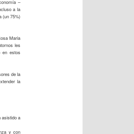
economía –
ncluso a la
ía (un 75%)
Rosa Maria
ntornos les
o en estos
sores de la
xtender la
 asistido a
anza y con