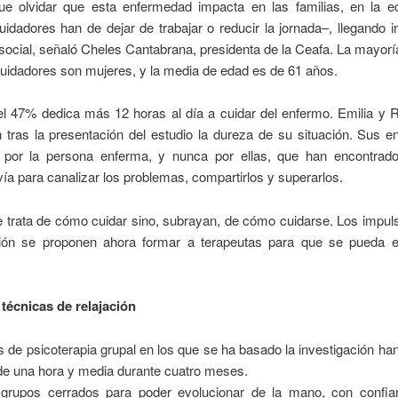
e olvidar que esta enfermedad impacta en las familias, en la 
dadores han de dejar de trabajar o reducir la jornada–, llegando i
social, señaló Cheles Cantabrana, presidenta de la Ceafa. La mayor
uidadores son mujeres, y la media de edad es de 61 años.
l 47% dedica más 12 horas al día a cuidar del enfermo. Emilia y 
 tras la presentación del estudio la dureza de su situación. Sus e
 por la persona enferma, y nunca por ellas, que han encontrad
vía para canalizar los problemas, compartirlos y superarlos.
 trata de cómo cuidar sino, subrayan, de cómo cuidarse. Los impul
ción se proponen ahora formar a terapeutas para que se pueda e
técnicas de relajación
 de psicoterapia grupal en los que se ha basado la investigación han
de una hora y media durante cuatro meses.
grupos cerrados para poder evolucionar de la mano, con confi