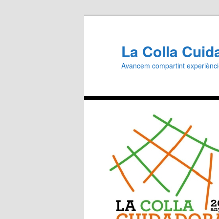
Aneu
al
contingut
La Colla Cuid
principal
Avancem compartint experiènc