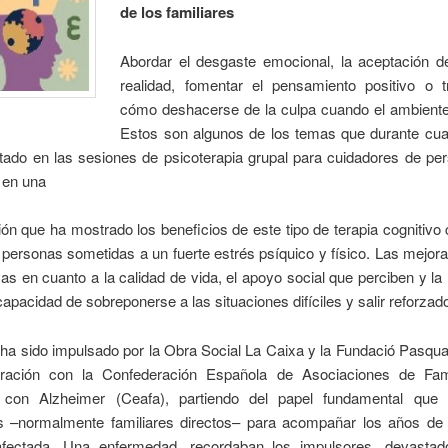
de los familiares
Abordar el desgaste emocional, la aceptación d
realidad, fomentar el pensamiento positivo o t
cómo deshacerse de la culpa cuando el ambiente
Estos son algunos de los temas que durante cu
atado en las sesiones de psicoterapia grupal para cuidadores de pe
 en una
ión que ha mostrado los beneficios de este tipo de terapia cognitivo
personas sometidas a un fuerte estrés psíquico y físico. Las mejor
ivas en cuanto a la calidad de vida, el apoyo social que perciben y la r
capacidad de sobreponerse a las situaciones difíciles y salir reforzado
 ha sido impulsado por la Obra Social La Caixa y la Fundació Pasqua
ración con la Confederación Española de Asociaciones de Fam
con Alzheimer (Ceafa), partiendo del papel fundamental que 
s –normalmente familiares directos– para acompañar los años de 
fectada. Una enfermedad, recordaban los impulsores, devasta