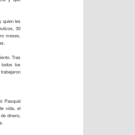
 quien les
éuticos, 30
tro meses,
as.
iento. Tras
 todos los
 trabajaron
ió Pasqual
e vida, el
 de dinero,
s.