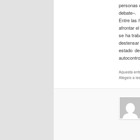
personas d
debate–.
Entre las
afrontar e
se ha trab
destensar
estado de
autocontrol
Aquesta entr
Afegeix a les