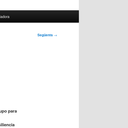
dadora
Següents
→
rupo para
iliencia