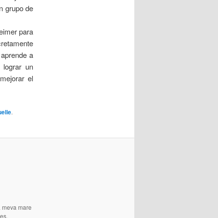
un grupo de
eimer para
ncretamente
e aprende a
 lograr un
mejorar el
elle
.
 La meva mare
es.