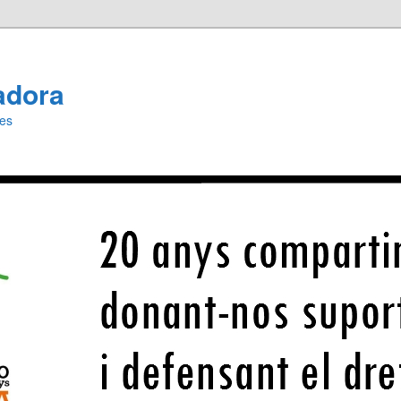
adora
ies