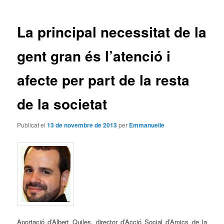
les
entrades
La principal necessitat de la
gent gran és l’atenció i
afecte per part de la resta
de la societat
Publicat el
13 de novembre de 2013
per
Emmanuelle
Aportació d’Albert Quiles, director d’Acció Social d’Amics de la