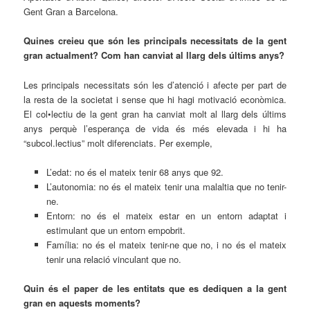
Gent Gran a Barcelona.
Quines creieu que són les principals necessitats de la gent
gran actualment? Com han canviat al llarg dels últims anys?
Les principals necessitats són les d’atenció i afecte per part de
la resta de la societat i sense que hi hagi motivació econòmica.
El col•lectiu de la gent gran ha canviat molt al llarg dels últims
anys perquè l’esperança de vida és més elevada i hi ha
“subcol.lectius” molt diferenciats. Per exemple,
L’edat: no és el mateix tenir 68 anys que 92.
L’autonomia: no és el mateix tenir una malaltia que no tenir-
ne.
Entorn: no és el mateix estar en un entorn adaptat i
estimulant que un entorn empobrit.
Família: no és el mateix tenir-ne que no, i no és el mateix
tenir una relació vinculant que no.
Quin és el paper de les entitats que es dediquen a la gent
gran en aquests moments?