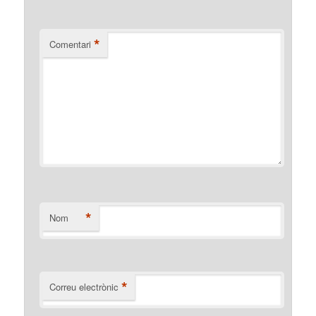
*
Comentari
*
Nom
*
Correu electrònic