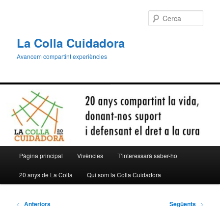
Aneu
al
Cerca
contingut
principal
La Colla Cuidadora
Avancem compartint experiències
Menú
Pàgina principal
Vivències
T’interessarà saber-ho
principal
20 anys de La Colla
Qui som la Colla Cuidadora
Navegació
←
Anteriors
Següents
→
per