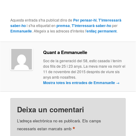
Aquesta entrada s'ha publicat dins de
Per pensar-hi
,
T'interessarà
saber-ho
i s'ha etiquetat en
premsa
,
T'interessarà saber-ho
per
Emmanuelle
. Afegeix a les adreces d'interès l'
enllaç permanent
.
Quant a Emmanuelle
Soc de la generació del 58, estic casada i tenim
dos fills de 25 i 23 anys. La meva mare va morir el
11 de novembre del 2015 després de viure sis
anys amb nosaltres.
Mostra totes les entrades de Emmanuelle
→
Deixa un comentari
L'adreça electrònica no es publicarà.
Els camps
*
necessaris estan marcats amb