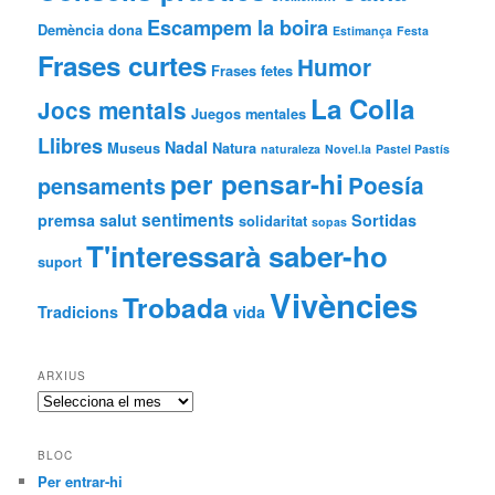
Escampem la boira
Demència
dona
Estimança
Festa
Frases curtes
Humor
Frases fetes
La Colla
Jocs mentals
Juegos mentales
Llibres
Nadal
Museus
Natura
naturaleza
Novel.la
Pastel Pastís
per pensar-hi
Poesía
pensaments
sentiments
premsa
salut
Sortidas
solidaritat
sopas
T'interessarà saber-ho
suport
Vivències
Trobada
Tradicions
vida
ARXIUS
Arxius
BLOC
Per entrar-hi