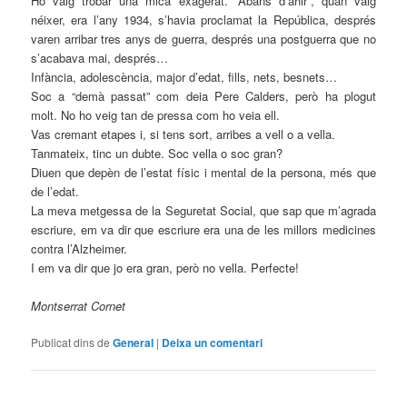
Ho vaig trobar una mica exagerat. “Abans d’ahir”, quan vaig
néixer, era l’any 1934, s’havia proclamat la República, després
varen arribar tres anys de guerra, després una postguerra que no
s’acabava mai, després…
Infància, adolescència, major d’edat, fills, nets, besnets…
Soc a “demà passat” com deia Pere Calders, però ha plogut
molt. No ho veig tan de pressa com ho veia ell.
Vas cremant etapes i, si tens sort, arribes a vell o a vella.
Tanmateix, tinc un dubte. Soc vella o soc gran?
Diuen que depèn de l’estat físic i mental de la persona, més que
de l’edat.
La meva metgessa de la Seguretat Social, que sap que m’agrada
escriure, em va dir que escriure era una de les millors medicines
contra l’Alzheimer.
I em va dir que jo era gran, però no vella. Perfecte!
Montserrat Cornet
Publicat dins de
General
|
Deixa un comentari