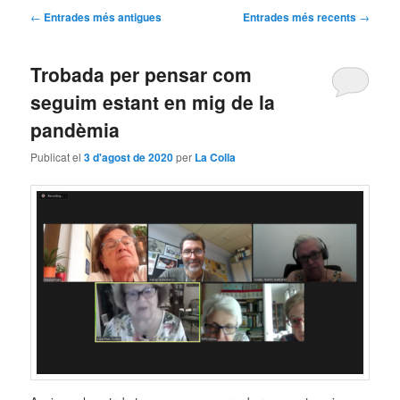
Navegació
←
Entrades més antigues
Entrades més recents
→
per
les
Trobada per pensar com
entrades
seguim estant en mig de la
pandèmia
Publicat el
3 d'agost de 2020
per
La Colla