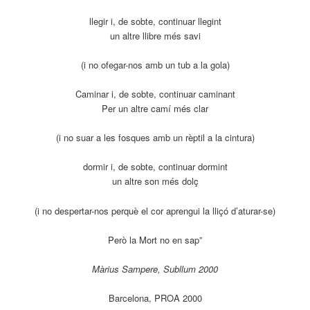
llegir i, de sobte, continuar llegint
un altre llibre més savi
(i no ofegar-nos amb un tub a la gola)
Caminar i, de sobte, continuar caminant
Per un altre camí més clar
(i no suar a les fosques amb un rèptil a la cintura)
dormir i, de sobte, continuar dormint
un altre son més dolç
(i no despertar-nos perquè el cor aprengui la lliçó d’aturar-se)
Però la Mort no en sap”
Màrius Sampere, Subllum 2000
Barcelona, PROA 2000