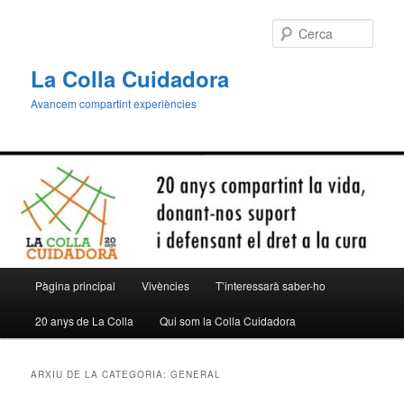
Aneu
Aneu
al
al
Cerca
contingut
contingut
principal
secundari
La Colla Cuidadora
Avancem compartint experiències
Menú
Pàgina principal
Vivències
T’interessarà saber-ho
principal
20 anys de La Colla
Qui som la Colla Cuidadora
ARXIU DE LA CATEGORIA:
GENERAL