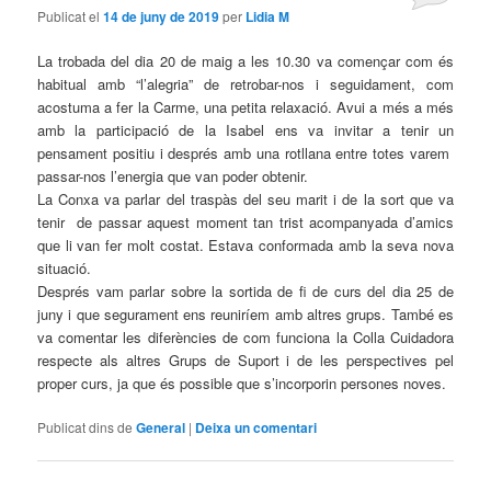
Publicat el
14 de juny de 2019
per
Lidia M
La trobada del dia 20 de maig a les 10.30 va començar com és
habitual amb “l’alegria” de retrobar-nos i seguidament, com
acostuma a fer la Carme, una petita relaxació. Avui a més a més
amb la participació de la Isabel ens va invitar a tenir un
pensament positiu i després amb una rotllana entre totes varem
passar-nos l’energia que van poder obtenir.
La Conxa va parlar del traspàs del seu marit i de la sort que va
tenir de passar aquest moment tan trist acompanyada d’amics
que li van fer molt costat. Estava conformada amb la seva nova
situació.
Després vam parlar sobre la sortida de fi de curs del dia 25 de
juny i que segurament ens reuniríem amb altres grups. També es
va comentar les diferències de com funciona la Colla Cuidadora
respecte als altres Grups de Suport i de les perspectives pel
proper curs, ja que és possible que s’incorporin persones noves.
Publicat dins de
General
|
Deixa un comentari