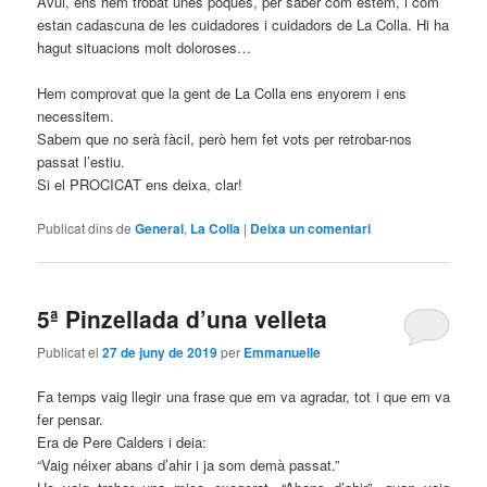
Avui, ens hem trobat unes poques, per saber com estem, i com
estan cadascuna de les cuidadores i cuidadors de La Colla. Hi ha
hagut situacions molt doloroses…
Hem comprovat que la gent de La Colla ens enyorem i ens
necessitem.
Sabem que no serà fàcil, però hem fet vots per retrobar-nos
passat l’estiu.
Si el PROCICAT ens deixa, clar!
Publicat dins de
General
,
La Colla
|
Deixa un comentari
5ª Pinzellada d’una velleta
Publicat el
27 de juny de 2019
per
Emmanuelle
Fa temps vaig llegir una frase que em va agradar, tot i que em va
fer pensar.
Era de Pere Calders i deia:
“Vaig néixer abans d’ahir i ja som demà passat.”