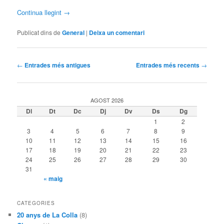
Continua llegint
→
Publicat dins de
General
|
Deixa un comentari
Navegació
←
Entrades més antigues
Entrades més recents
→
per
les
entrades
AGOST 2026
Dl
Dt
Dc
Dj
Dv
Ds
Dg
1
2
3
4
5
6
7
8
9
10
11
12
13
14
15
16
17
18
19
20
21
22
23
24
25
26
27
28
29
30
31
« maig
CATEGORIES
20 anys de La Colla
(8)