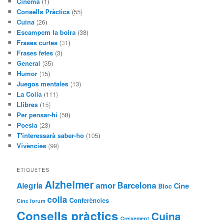
Cinema
(1)
Consells Pràctics
(55)
Cuina
(26)
Escampem la boira
(38)
Frases curtes
(31)
Frases fetes
(3)
General
(35)
Humor
(15)
Juegos mentales
(13)
La Colla
(111)
Llibres
(15)
Per pensar-hi
(58)
Poesia
(23)
T'interessarà saber-ho
(105)
Vivències
(99)
ETIQUETES
Alzheimer
amor
Barcelona
Alegría
Cine
Bloc
colla
Conferències
Cine forum
Consells pràctics
Cuina
Creixement