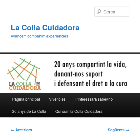
Aneu
al
Cerca
contingut
principal
La Colla Cuidadora
Avancem compartint experiències
Menú
Pàgina principal
Vivències
T’interessarà saber-ho
principal
20 anys de La Colla
Qui som la Colla Cuidadora
Navegació
←
Anteriors
Següents
→
per