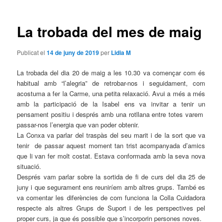
les
entrades
La trobada del mes de maig
Publicat el
14 de juny de 2019
per
Lidia M
La trobada del dia 20 de maig a les 10.30 va començar com és
habitual amb “l’alegria” de retrobar-nos i seguidament, com
acostuma a fer la Carme, una petita relaxació. Avui a més a més
amb la participació de la Isabel ens va invitar a tenir un
pensament positiu i després amb una rotllana entre totes varem
passar-nos l’energia que van poder obtenir.
La Conxa va parlar del traspàs del seu marit i de la sort que va
tenir de passar aquest moment tan trist acompanyada d’amics
que li van fer molt costat. Estava conformada amb la seva nova
situació.
Després vam parlar sobre la sortida de fi de curs del dia 25 de
juny i que segurament ens reuniríem amb altres grups. També es
va comentar les diferències de com funciona la Colla Cuidadora
respecte als altres Grups de Suport i de les perspectives pel
proper curs, ja que és possible que s’incorporin persones noves.