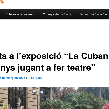
T’interessarà saber-ho
20 anys de La Colla
Qui som la Colla Cui
ta a l’exposició “La Cuban
nys jugant a fer teatre”
5 de març de 2025
per
La Colla