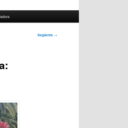
dadora
Següents
→
a: