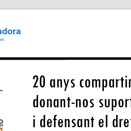
adora
ies