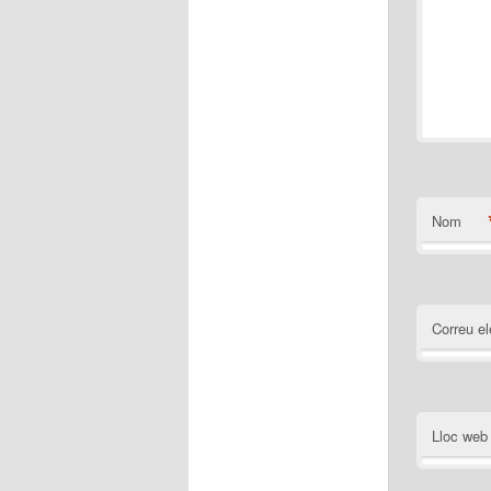
Nom
Correu el
Lloc web