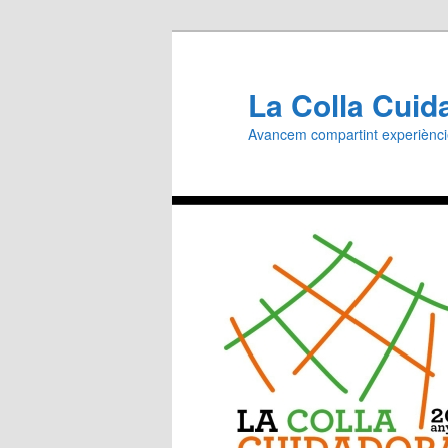
Aneu
al
contingut
La Colla Cuid
principal
Avancem compartint experiènc