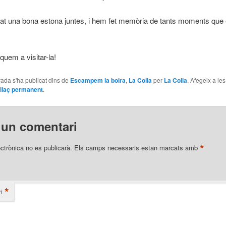
t una bona estona juntes, i hem fet memòria de tants moments que
uem a visitar-la!
ada s'ha publicat dins de
Escampem la boira
,
La Colla
per
La Colla
. Afegeix a le
llaç permanent
.
 un comentari
*
ectrònica no es publicarà.
Els camps necessaris estan marcats amb
*
i