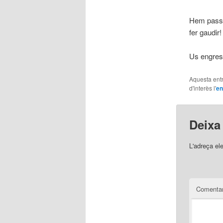
Hem passa
fer gaudir!
Us engresq
Aquesta entr
d'interès l'
en
Deixa
L'adreça el
Comentar