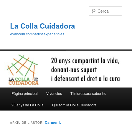
Aneu
Aneu
al
al
Cerca
contingut
contingut
principal
secundari
La Colla Cuidadora
Avancem compartint experiències
Menú
Pàgina principal
Vivències
T’interessarà saber-ho
principal
20 anys de La Colla
Qui som la Colla Cuidadora
Carmen L
ARXIU DE L'AUTOR: