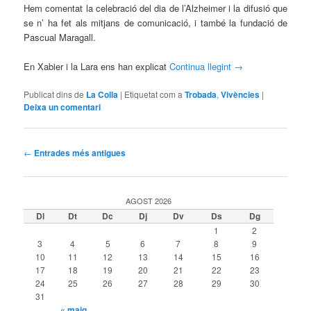
Hem comentat la celebració del dia de l’Alzheimer i la difusió que
se n’ ha fet als mitjans de comunicació, i també la fundació de
Pascual Maragall.
En Xabier i la Lara ens han explicat
Continua llegint
→
Publicat dins de
La Colla
|
Etiquetat com a
Trobada
,
Vivències
|
Deixa un comentari
Navegació
←
Entrades més antigues
per
les
entrades
AGOST 2026
Dl
Dt
Dc
Dj
Dv
Ds
Dg
1
2
3
4
5
6
7
8
9
10
11
12
13
14
15
16
17
18
19
20
21
22
23
24
25
26
27
28
29
30
31
« maig