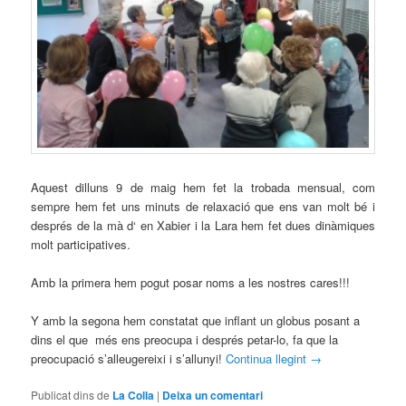
Aquest dilluns 9 de maig hem fet la trobada mensual, com
sempre hem fet uns minuts de relaxació que ens van molt bé i
després de la mà d
‘
en
Xabier
i la Lara hem fet dues dinàmiques
molt participatives.
Amb la primera hem pogut posar noms a les nostres cares!!!
Y amb la segona hem constatat que inflant un globus
posant a
dins el que
més ens preocupa i després petar-lo, fa que la
preocupació s’alleugereixi i s’allunyi!
Continua llegint
→
Publicat dins de
La Colla
|
Deixa un comentari