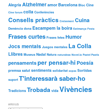
Alzheimer
amor
Barcelona
Alegría
Cine
Bloc
colla
Conferències
Cine forum
Consells pràctics
Cuina
Creixement
Escampem la boira
Demència
dona
Estimança
Festa
Frases curtes
Humor
Frases fetes
La Colla
Jocs mentals
Juegos mentales
Llibres
Nadal
Museus
Natura
naturaleza
Novel.la
Pastel Pastís
per pensar-hi
Poesía
pensaments
sentiments
premsa
salut
Sortidas
solidaritat
sopas
T'interessarà saber-ho
suport
Vivències
Trobada
Tradicions
vida
ARXIUS