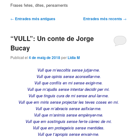
Frases fetes, dites, pensaments
Navegació
←
Entrades més antigues
Entrades més recents
→
per
les
“VULL”: Un conte de Jorge
entrades
Bucay
Publicat el
4 de maig de 2018
per
Lidia M
Vull que m’escoltis sense jutjar-me.
Vull que opinis sense aconsellar-me.
Vull que confiïs en mi sense exigir-me.
Vull que m’ajudis sense intentar decidir per mi.
Vull que tinguis cura de mi sense anul·lar-me.
Vull que em miris sense projectar les teves coses en mi.
Vull que m’abracis sense asfixiar-me.
Vull que m’animis sense empènyer-me.
Vull que em sostinguis sense fer-te càrrec de mi.
Vull que em protegeixis sense mentides.
Vull que t’apropis sense envair-me.