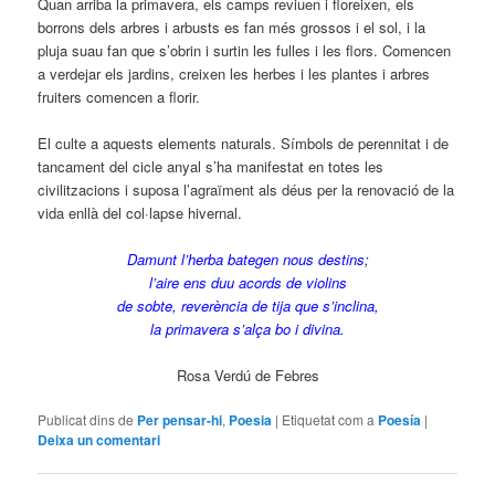
Quan arriba la primavera, els camps reviuen i floreixen, els
borrons dels arbres i arbusts es fan més grossos i el sol, i la
pluja suau fan que s’obrin i surtin les fulles i les flors. Comencen
a verdejar els jardins, creixen les herbes i les plantes i arbres
fruiters comencen a florir.
El culte a aquests elements naturals. Símbols de perennitat i de
tancament del cicle anyal s’ha manifestat en totes les
civilitzacions i suposa l’agraïment als déus per la renovació de la
vida enllà del col·lapse hivernal.
Damunt l’herba bategen nous destins;
l’aire ens duu acords de violins
de sobte, reverència de tija que s’inclina,
la primavera s’alça bo i divina.
Rosa Verdú de Febres
Publicat dins de
Per pensar-hi
,
Poesia
|
Etiquetat com a
Poesía
|
Deixa un comentari