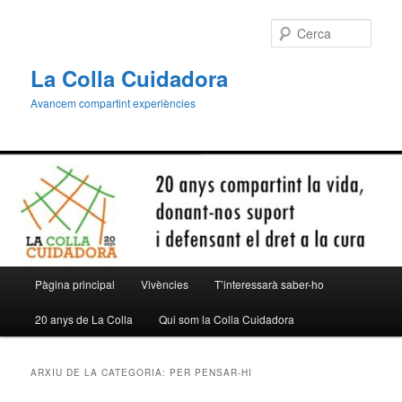
Aneu
Aneu
al
al
Cerca
contingut
contingut
principal
secundari
La Colla Cuidadora
Avancem compartint experiències
Menú
Pàgina principal
Vivències
T’interessarà saber-ho
principal
20 anys de La Colla
Qui som la Colla Cuidadora
ARXIU DE LA CATEGORIA:
PER PENSAR-HI