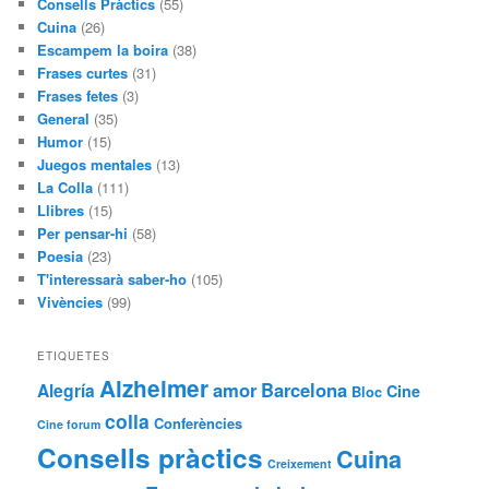
Consells Pràctics
(55)
Cuina
(26)
Escampem la boira
(38)
Frases curtes
(31)
Frases fetes
(3)
General
(35)
Humor
(15)
Juegos mentales
(13)
La Colla
(111)
Llibres
(15)
Per pensar-hi
(58)
Poesia
(23)
T'interessarà saber-ho
(105)
Vivències
(99)
ETIQUETES
Alzheimer
amor
Barcelona
Alegría
Cine
Bloc
colla
Conferències
Cine forum
Consells pràctics
Cuina
Creixement