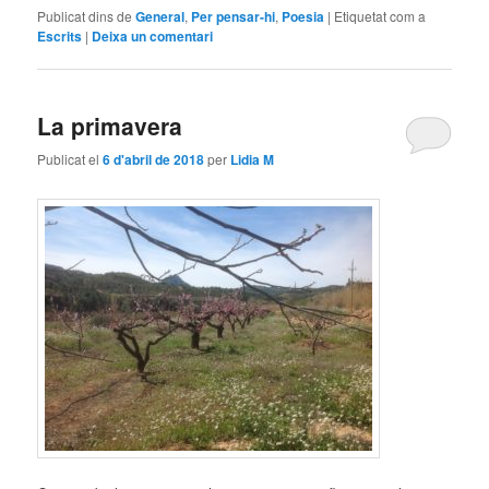
Publicat dins de
General
,
Per pensar-hi
,
Poesia
|
Etiquetat com a
Escrits
|
Deixa un comentari
La primavera
Publicat el
6 d'abril de 2018
per
Lidia M