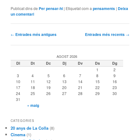
Publicat dins de
Per pensar-hi
|
Etiquetat com a
pensaments
|
Deixa
un comentari
Navegació
←
Entrades més antigues
Entrades més recents
→
per
les
entrades
AGOST 2026
Dl
Dt
Dc
Dj
Dv
Ds
Dg
1
2
3
4
5
6
7
8
9
10
11
12
13
14
15
16
17
18
19
20
21
22
23
24
25
26
27
28
29
30
31
« maig
CATEGORIES
20 anys de La Colla
(8)
Cinema
(1)