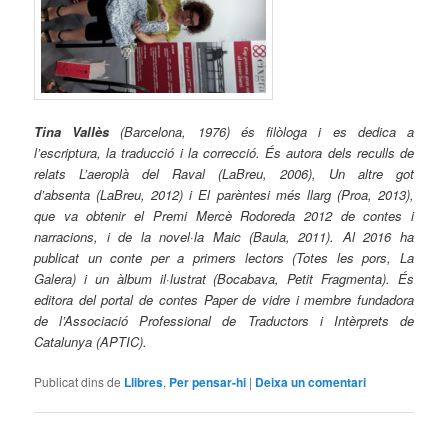
Tina Vallès
(Barcelona, 1976) és filòloga i es dedica a
l’escriptura, la traducció i la correcció. És autora dels reculls de
relats L’aeroplà del Raval (LaBreu, 2006), Un altre got
d’absenta (LaBreu, 2012) i El parèntesi més llarg (Proa, 2013),
que va obtenir el Premi Mercè Rodoreda 2012 de contes i
narracions, i de la novel·la Maic (Baula, 2011). Al 2016 ha
publicat un conte per a primers lectors (Totes les pors, La
Galera) i un àlbum il·lustrat (Bocabava, Petit Fragmenta). És
editora del portal de contes Paper de vidre i membre fundadora
de l’Associació Professional de Traductors i Intèrprets de
Catalunya (APTIC).
Publicat dins de
Llibres
,
Per pensar-hi
|
Deixa un comentari