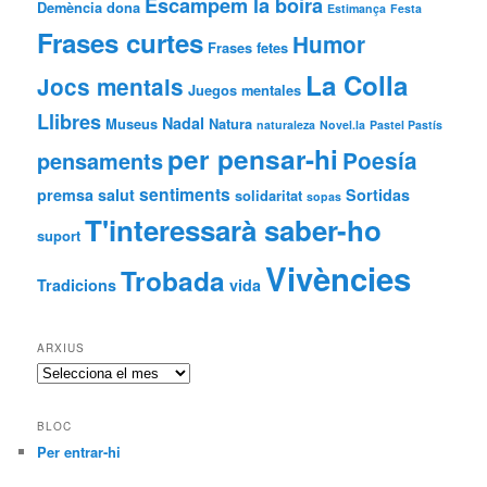
Escampem la boira
Demència
dona
Estimança
Festa
Frases curtes
Humor
Frases fetes
La Colla
Jocs mentals
Juegos mentales
Llibres
Nadal
Museus
Natura
naturaleza
Novel.la
Pastel Pastís
per pensar-hi
Poesía
pensaments
sentiments
premsa
salut
Sortidas
solidaritat
sopas
T'interessarà saber-ho
suport
Vivències
Trobada
Tradicions
vida
ARXIUS
Arxius
BLOC
Per entrar-hi