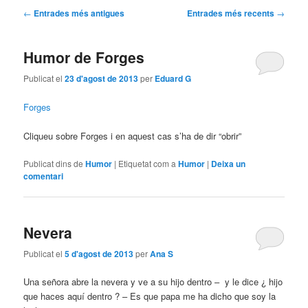
Navegació
←
Entrades més antigues
Entrades més recents
→
per
les
Humor de Forges
entrades
Publicat el
23 d'agost de 2013
per
Eduard G
Forges
Cliqueu sobre Forges i en aquest cas s’ha de dir “obrir”
Publicat dins de
Humor
|
Etiquetat com a
Humor
|
Deixa un
comentari
Nevera
Publicat el
5 d'agost de 2013
per
Ana S
Una señora abre la nevera y ve a su hijo dentro – y le dice ¿ hijo
que haces aquí dentro ? – Es que papa me ha dicho que soy la