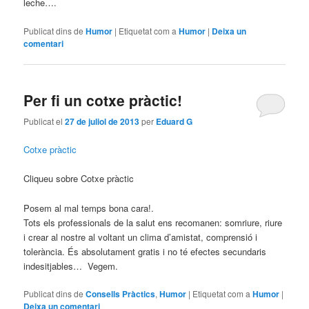
leche….
Publicat dins de
Humor
|
Etiquetat com a
Humor
|
Deixa un
comentari
Per fi un cotxe pràctic!
Publicat el
27 de juliol de 2013
per
Eduard G
Cotxe pràctic
Cliqueu sobre Cotxe pràctic
Posem al mal temps bona cara!.
Tots els professionals de la salut ens recomanen: somriure, riure
i crear al nostre al voltant un clima d’amistat, comprensió i
tolerància. És absolutament gratis i no té efectes secundaris
indesitjables… Vegem.
Publicat dins de
Consells Pràctics
,
Humor
|
Etiquetat com a
Humor
|
Deixa un comentari