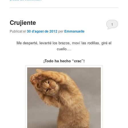
Crujiente
1
Publicat el
30 d'agost de 2012
per
Emmanuelle
Me desperté, levanté los brazos, moví las rodillas, giré el
cuello….
¡Todo ha hecho “crac”!