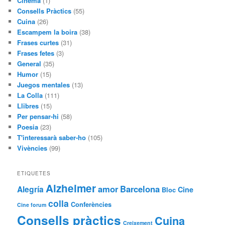
Cinema
(1)
Consells Pràctics
(55)
Cuina
(26)
Escampem la boira
(38)
Frases curtes
(31)
Frases fetes
(3)
General
(35)
Humor
(15)
Juegos mentales
(13)
La Colla
(111)
Llibres
(15)
Per pensar-hi
(58)
Poesia
(23)
T'interessarà saber-ho
(105)
Vivències
(99)
ETIQUETES
Alzheimer
amor
Barcelona
Alegría
Cine
Bloc
colla
Conferències
Cine forum
Consells pràctics
Cuina
Creixement