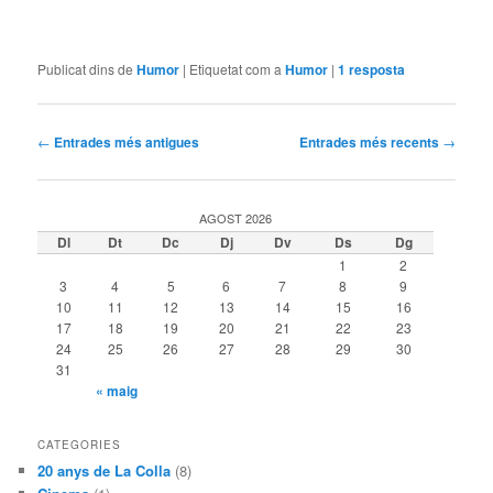
Publicat dins de
Humor
|
Etiquetat com a
Humor
|
1
resposta
Navegació
←
Entrades més antigues
Entrades més recents
→
per
les
entrades
AGOST 2026
Dl
Dt
Dc
Dj
Dv
Ds
Dg
1
2
3
4
5
6
7
8
9
10
11
12
13
14
15
16
17
18
19
20
21
22
23
24
25
26
27
28
29
30
31
« maig
CATEGORIES
20 anys de La Colla
(8)