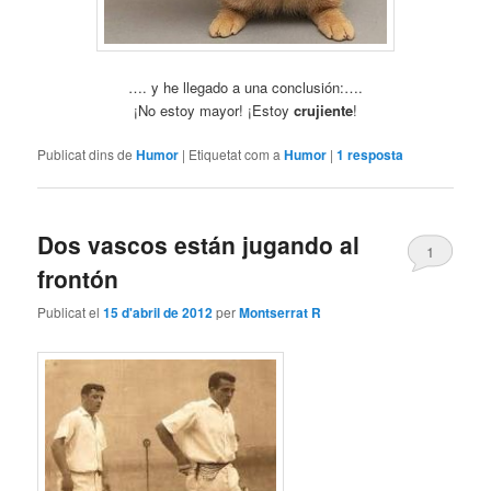
…. y he llegado a una conclusión:….
¡No estoy mayor! ¡Estoy
crujiente
!
Publicat dins de
Humor
|
Etiquetat com a
Humor
|
1
resposta
Dos vascos están jugando al
1
frontón
Publicat el
15 d'abril de 2012
per
Montserrat R