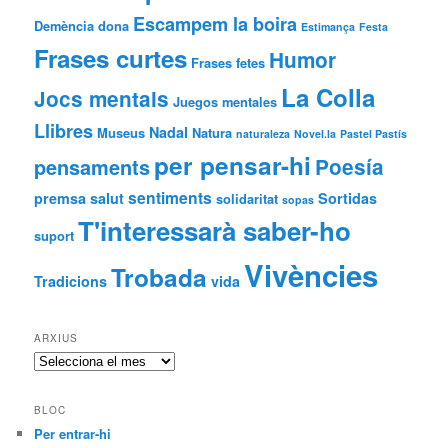
Escampem la boira
Demència
dona
Estimança
Festa
Frases curtes
Humor
Frases fetes
La Colla
Jocs mentals
Juegos mentales
Llibres
Nadal
Museus
Natura
naturaleza
Novel.la
Pastel Pastís
per pensar-hi
Poesía
pensaments
sentiments
premsa
salut
Sortidas
solidaritat
sopas
T'interessarà saber-ho
suport
Vivències
Trobada
Tradicions
vida
ARXIUS
Arxius
BLOC
Per entrar-hi