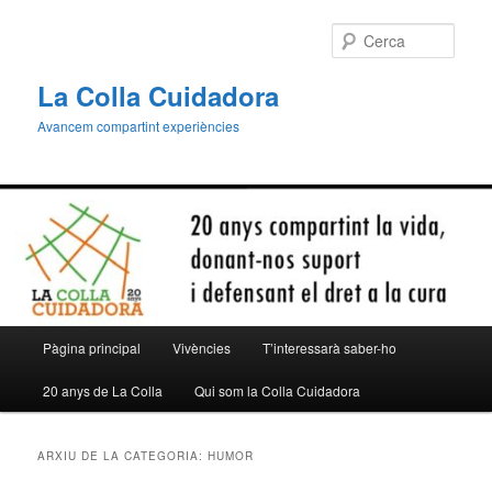
Aneu
Aneu
al
al
Cerca
contingut
contingut
principal
secundari
La Colla Cuidadora
Avancem compartint experiències
Menú
Pàgina principal
Vivències
T’interessarà saber-ho
principal
20 anys de La Colla
Qui som la Colla Cuidadora
ARXIU DE LA CATEGORIA:
HUMOR