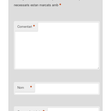
*
necessaris estan marcats amb
*
Comentari
*
Nom