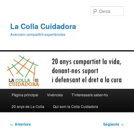
Aneu
al
Cerca
contingut
principal
La Colla Cuidadora
Avancem compartint experiències
Menú
Pàgina principal
Vivències
T’interessarà saber-ho
principal
20 anys de La Colla
Qui som la Colla Cuidadora
Navegació
←
Anteriors
Següents
→
per