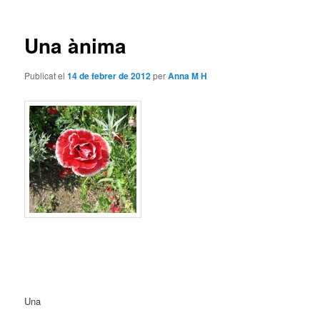
les
entrades
Una ànima
Publicat el
14 de febrer de 2012
per
Anna M H
Una