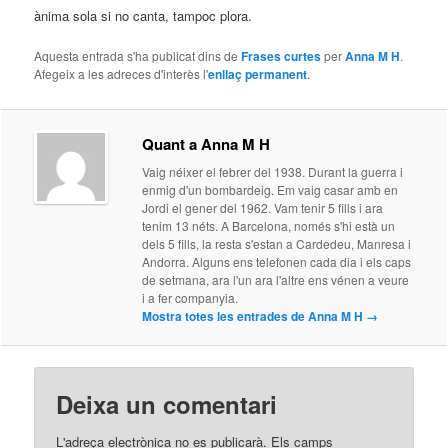
ànima sola si no canta, tampoc plora.
Aquesta entrada s'ha publicat dins de
Frases curtes
per
Anna M H
.
Afegeix a les adreces d'interès l'
enllaç permanent
.
Quant a Anna M H
Vaig néixer el febrer del 1938. Durant la guerra i
enmig d'un bombardeig. Em vaig casar amb en
Jordi el gener del 1962. Vam tenir 5 fills i ara
tenim 13 néts. A Barcelona, només s'hi està un
dels 5 fills, la resta s'estan a Cardedeu, Manresa i
Andorra. Alguns ens telefonen cada dia i els caps
de setmana, ara l'un ara l'altre ens vénen a veure
i a fer companyia.
Mostra totes les entrades de Anna M H
→
Deixa un comentari
L'adreça electrònica no es publicarà.
Els camps