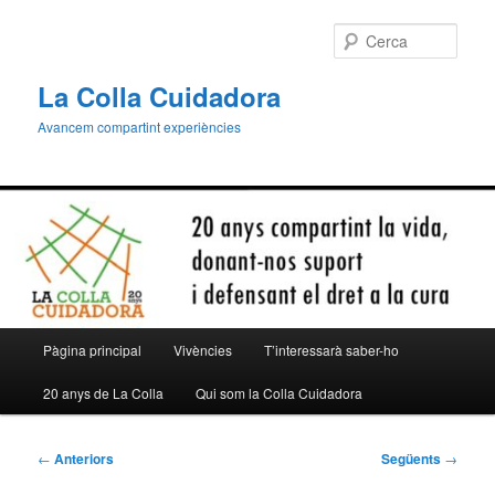
Aneu
al
Cerca
contingut
principal
La Colla Cuidadora
Avancem compartint experiències
Menú
Pàgina principal
Vivències
T’interessarà saber-ho
principal
20 anys de La Colla
Qui som la Colla Cuidadora
Navegació
←
Anteriors
Següents
→
per