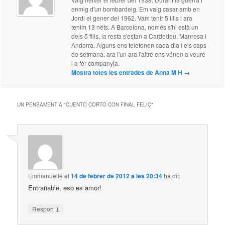
enmig d'un bombardeig. Em vaig casar amb en
Jordi el gener del 1962. Vam tenir 5 fills i ara
tenim 13 néts. A Barcelona, només s'hi està un
dels 5 fills, la resta s'estan a Cardedeu, Manresa i
Andorra. Alguns ens telefonen cada dia i els caps
de setmana, ara l'un ara l'altre ens vénen a veure
i a fer companyia.
Mostra totes les entrades de Anna M H
→
UN PENSAMENT A "
CUENTO CORTO CON FINAL FELIÇ
"
Emmanuelle
el
14 de febrer de 2012 a les 20:34
ha dit:
Entrañable, eso es amor!
↓
Respon