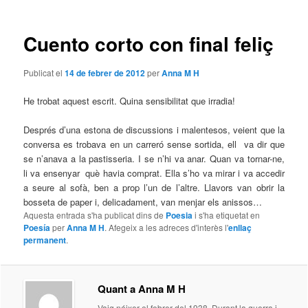
les
entrades
Cuento corto con final feliç
Publicat el
14 de febrer de 2012
per
Anna M H
He trobat aquest escrit. Quina sensibilitat que irradia!
Després d’una estona de discussions i malentesos, veient que la
conversa es trobava en un carreró sense sortida, ell va dir que
se n’anava a la pastisseria. I se n’hi va anar. Quan va tornar-ne,
li va ensenyar què havia comprat. Ella s’ho va mirar i va accedir
a seure al sofà, ben a prop l’un de l’altre. Llavors van obrir la
bosseta de paper i, delicadament, van menjar els anissos…
Aquesta entrada s'ha publicat dins de
Poesia
i s'ha etiquetat en
Poesía
per
Anna M H
. Afegeix a les adreces d'interès l'
enllaç
permanent
.
Quant a Anna M H
Vaig néixer el febrer del 1938. Durant la guerra i