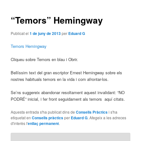
les
entrades
“Temors” Hemingway
Publicat el
1 de juny de 2013
per
Eduard G
Temors Hemingway
Cliqueu sobre Temors en blau i Obrir.
Bellíssim text del gran escriptor Ernest Hemingway sobre els
nostres habituals temors en la vida i com afrontar-los.
Se’ns suggereix abandonar resoltament aquest invalidant: “NO
PODRÉ” inicial, i fer front seguidament als temors aquí citats.
Aquesta entrada s'ha publicat dins de
Consells Pràctics
i s'ha
etiquetat en
Consells pràctics
per
Eduard G
. Afegeix a les adreces
d'interès l'
enllaç permanent
.