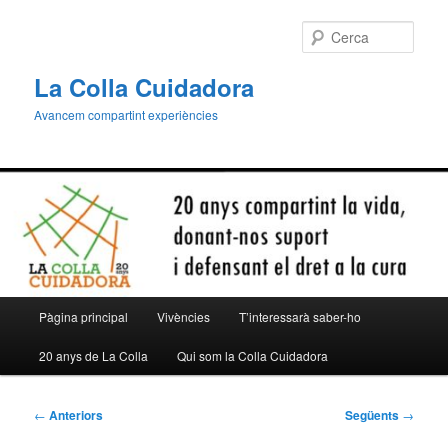
Aneu
al
Cerca
contingut
principal
La Colla Cuidadora
Avancem compartint experiències
Menú
Pàgina principal
Vivències
T’interessarà saber-ho
principal
20 anys de La Colla
Qui som la Colla Cuidadora
Navegació
←
Anteriors
Següents
→
per