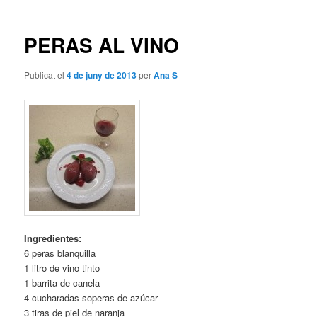
les
entrades
PERAS AL VINO
Publicat el
4 de juny de 2013
per
Ana S
Ingredientes:
6 peras blanquilla
1 litro de vino tinto
1 barrita de canela
4 cucharadas soperas de azúcar
3 tiras de piel de naranja