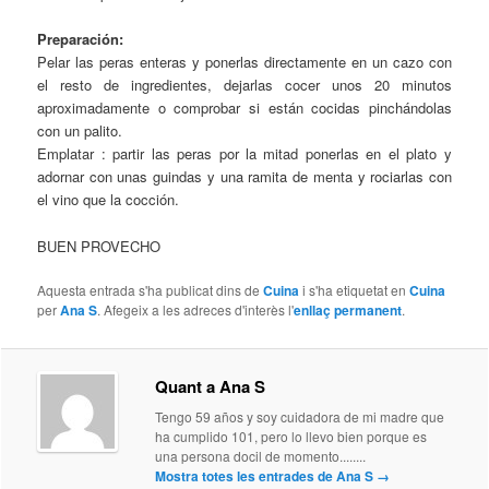
Preparación:
Pelar las peras enteras y ponerlas directamente en un cazo con
el resto de ingredientes, dejarlas cocer unos 20 minutos
aproximadamente o comprobar si están cocidas pinchándolas
con un palito.
Emplatar : partir las peras por la mitad ponerlas en el plato y
adornar con unas guindas y una ramita de menta y rociarlas con
el vino que la cocción.
BUEN PROVECHO
Aquesta entrada s'ha publicat dins de
Cuina
i s'ha etiquetat en
Cuina
per
Ana S
. Afegeix a les adreces d'interès l'
enllaç permanent
.
Quant a Ana S
Tengo 59 años y soy cuidadora de mi madre que
ha cumplido 101, pero lo llevo bien porque es
una persona docil de momento........
Mostra totes les entrades de Ana S
→