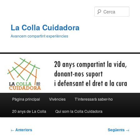
Aneu
al
Cerca
contingut
principal
La Colla Cuidadora
Avancem compartint experiències
Menú
Pàgina principal
Vivències
T’interessarà saber-ho
principal
20 anys de La Colla
Qui som la Colla Cuidadora
Navegació
←
Anteriors
Següents
→
per