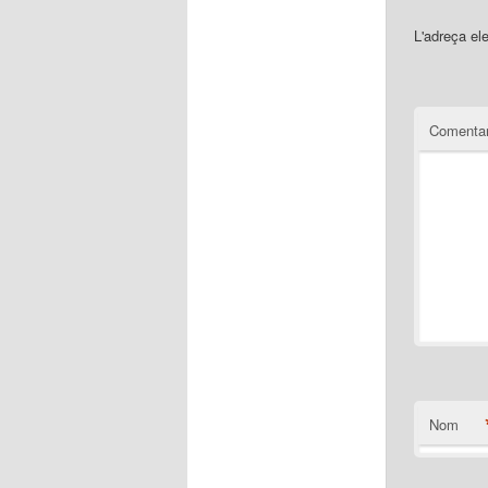
L'adreça el
Comentar
Nom