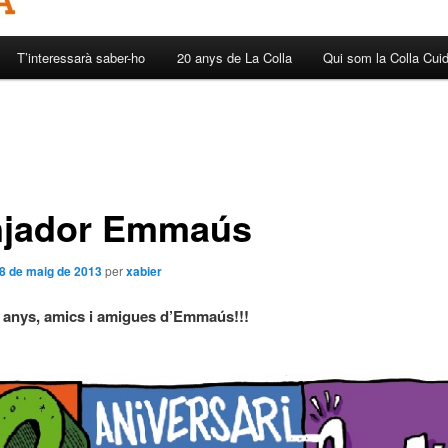
T’interessarà saber-ho
20 anys de La Colla
Qui som la Colla Cui
jador Emmaús
8 de maig de 2013
per
xabier
 anys, amics i amigues d’Emmaús!!!