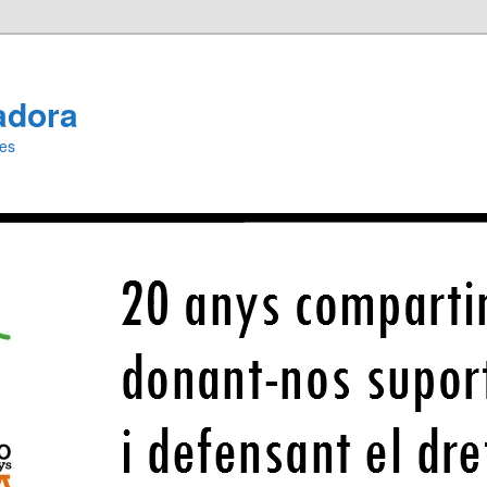
adora
ies