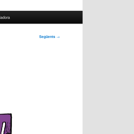
dadora
Següents
→