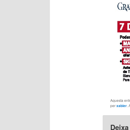
Aquesta entr
per
xabier
. 
Deixa