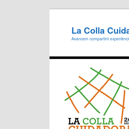
Aneu
al
contingut
La Colla Cuid
principal
Avancem compartint experiènc