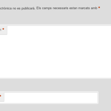
*
ectrònica no es publicarà.
Els camps necessaris estan marcats amb
*
i
*