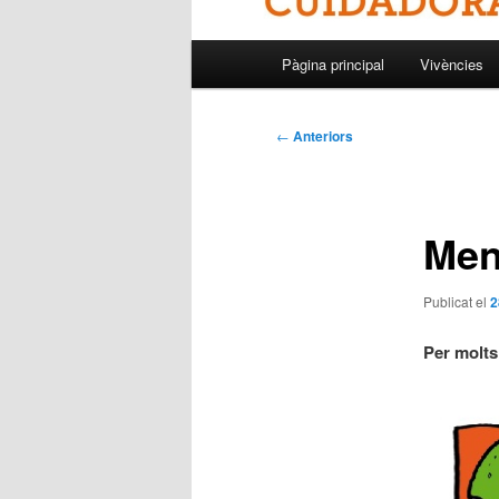
Menú
Pàgina principal
Vivències
principal
Navegació
←
Anteriors
per
les
entrades
Men
Publicat el
2
Per molts