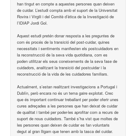
han tingut en compte a aquestes persones quan deixen
de cuidar. L’estudi compta amb el suport de la Universitat
Rovira i Virgili i del Comitè d’ètica de la Investigació de
l’IDIAP Jordi Gol.
Aquest estudi pretén donar resposta a les preguntes de
com és procés de la transició del post-cuidar, quines
necessitats i sentiments manifesten els postcuidadors en
la reconstrucció de la seva vida quotidiana, com es
poden utilitzar els seus coneixements de la seva fase de
cuidadors, analitzant la transició del postcuidar i la
reconstrucció de la vida de les cuidadores familiars.
Actualment, s’estan realitzant investigacions a Portugal i
Dublín, però encara no és un tema gaire explotat. Crec
que és important continuar treballant per poder oferir unes
cures adreçades a les persones que han deixat de cuidar
de qualitat i també per poder-les aprofitar com a recurs de
suport de nous cuidadors. També s’ha vist que moltes de
les persones quan deixen de cuidar es fan voluntaris
degut al gran lligam que tenen amb la tasca del cuidar.