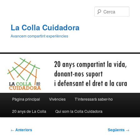
Aneu
al
Cerca
contingut
principal
La Colla Cuidadora
Avancem compartint experiències
Menú
Pàgina principal
Vivències
T’interessarà saber-ho
principal
20 anys de La Colla
Qui som la Colla Cuidadora
Navegació
←
Anteriors
Següents
→
per