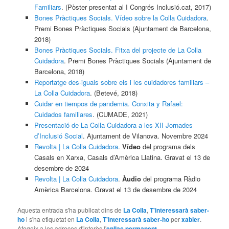
Familiars
. (Pòster presentat al I Congrés Inclusió.cat, 2017)
Bones Pràctiques Socials. Vídeo sobre la Colla Cuidadora
.
Premi Bones Pràctiques Socials (Ajuntament de Barcelona,
2018)
Bones Pràctiques Socials. Fitxa del projecte de La Colla
Cuidadora
. Premi Bones Pràctiques Socials (Ajuntament de
Barcelona, 2018)
Reportatge des-iguals sobre els i les cuidadores familiars –
La Colla Cuidadora
. (Betevé, 2018)
Cuidar en tiempos de pandemia. Conxita y Rafael:
Cuidados familiares
. (CUMADE, 2021)
Presentació de La Colla Cuidadora a les XII Jornades
d’Inclusió Social
. Ajuntament de Vilanova. Novembre 2024
Revolta | La Colla Cuidadora
.
Vídeo
del programa dels
Casals en Xarxa, Casals d’Amèrica Llatina. Gravat el 13 de
desembre de 2024
Revolta | La Colla Cuidadora
.
Àudio
del programa Ràdio
Amèrica Barcelona. Gravat el 13 de desembre de 2024
Aquesta entrada s'ha publicat dins de
La Colla
,
T'interessarà saber-
ho
i s'ha etiquetat en
La Colla
,
T'interessarà saber-ho
per
xabier
.
Afegeix a les adreces d'interès l'
enllaç permanent
.