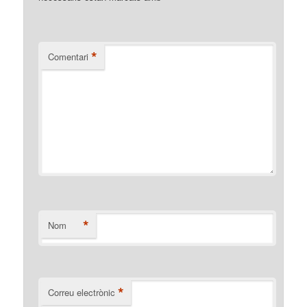
*
Comentari
*
Nom
*
Correu electrònic