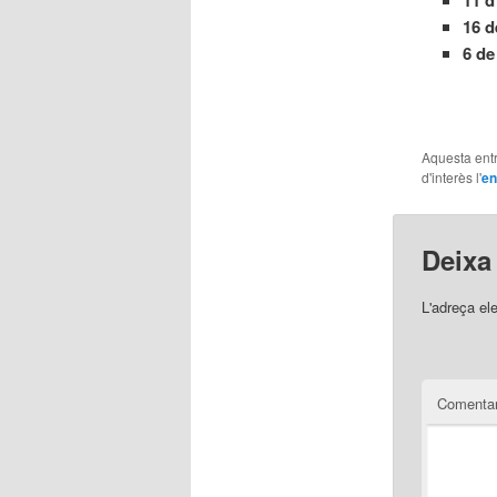
11 d
16 d
6 de
Aquesta entr
d'interès l'
en
Deixa
L'adreça el
Comentar