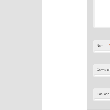
Nom
Correu el
Lloc web