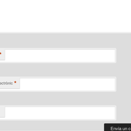
*
*
ectrònic