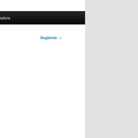
dadora
Següents
→