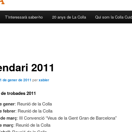
T’interessarà saber-ho
20 anys de La Colla
Qui som la Colla Cui
endari 2011
1 de gener de 2011
per
xabier
 de trobades 2011
e gener
: Reunió de la Colla
e febrer
: Reunió de la Colla
3 de març
: III Convenció “Veus de la Gent Gran de Barcelona”
e març
: Reunió de la Colla
: Reunió de la Colla