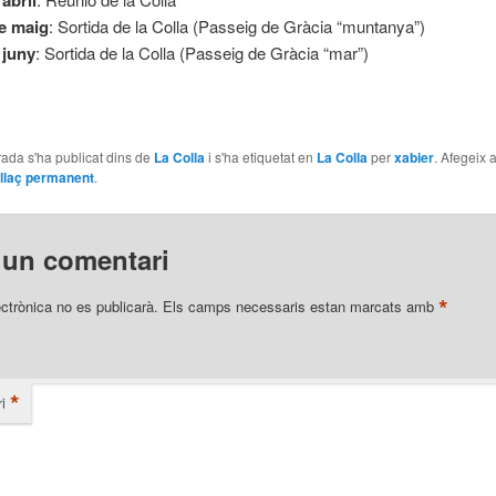
’abril
e maig
: Sortida de la Colla (Passeig de Gràcia “muntanya”)
 juny
: Sortida de la Colla (Passeig de Gràcia “mar”)
ada s'ha publicat dins de
La Colla
i s'ha etiquetat en
La Colla
per
xabier
. Afegeix 
llaç permanent
.
 un comentari
*
ectrònica no es publicarà.
Els camps necessaris estan marcats amb
*
i