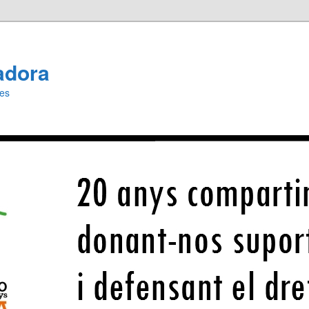
adora
ies