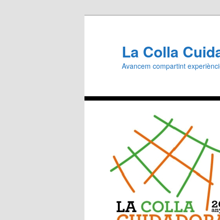
Aneu
al
contingut
La Colla Cuid
principal
Avancem compartint experiènc