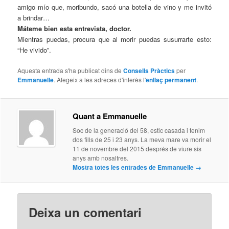
amigo mío que, moribundo, sacó una botella de vino y me invitó
a brindar…
Máteme bien esta entrevista, doctor.
Mientras puedas, procura que al morir puedas susurrarte esto:
“He vivido”.
Aquesta entrada s'ha publicat dins de
Consells Pràctics
per
Emmanuelle
. Afegeix a les adreces d'interès l'
enllaç permanent
.
Quant a Emmanuelle
Soc de la generació del 58, estic casada i tenim
dos fills de 25 i 23 anys. La meva mare va morir el
11 de novembre del 2015 després de viure sis
anys amb nosaltres.
Mostra totes les entrades de Emmanuelle
→
Deixa un comentari