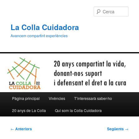
Aneu
al
Cerca
contingut
principal
La Colla Cuidadora
Avancem compartint experiències
Menú
Pàgina principal
Vivències
T’interessarà saber-ho
principal
20 anys de La Colla
Qui som la Colla Cuidadora
Navegació
←
Anteriors
Següents
→
per