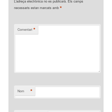
L'adreça electrònica no es publicarà.
Els camps
*
necessaris estan marcats amb
*
Comentari
*
Nom