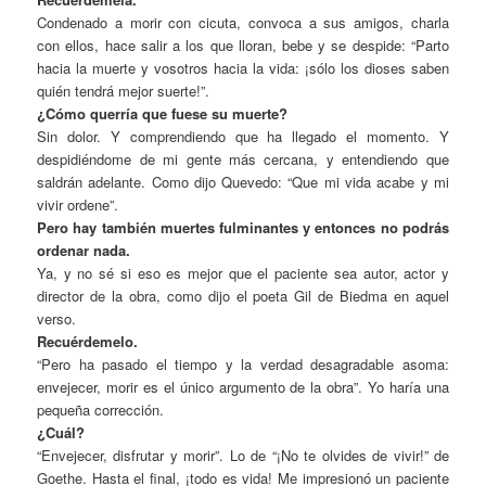
Condenado a morir con cicuta, convoca a sus amigos, charla
con ellos, hace salir a los que lloran, bebe y se despide: “Parto
hacia la muerte y vosotros hacia la vida: ¡sólo los dioses saben
quién tendrá mejor suerte!”.
¿Cómo querría que fuese su muerte?
Sin dolor. Y comprendiendo que ha llegado el momento. Y
despidiéndome de mi gente más cercana, y entendiendo que
saldrán adelante. Como dijo Quevedo: “Que mi vida acabe y mi
vivir ordene”.
Pero hay también muertes fulminantes y entonces no podrás
ordenar nada.
Ya, y no sé si eso es mejor que el paciente sea autor, actor y
director de la obra, como dijo el poeta Gil de Biedma en aquel
verso.
Recuérdemelo.
“Pero ha pasado el tiempo y la verdad desagradable asoma:
envejecer, morir es el único argumento de la obra”. Yo haría una
pequeña corrección.
¿Cuál?
“Envejecer, disfrutar y morir”. Lo de “¡No te olvides de vivir!” de
Goethe. Hasta el final, ¡todo es vida! Me impresionó un paciente