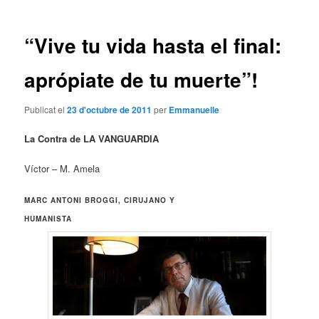
les
entrades
“Vive tu vida hasta el final:
aprópiate de tu muerte”!
Publicat el
23 d'octubre de 2011
per
Emmanuelle
La Contra de LA VANGUARDIA
Víctor – M. Amela
MARC ANTONI BROGGI, CIRUJANO Y
HUMANISTA