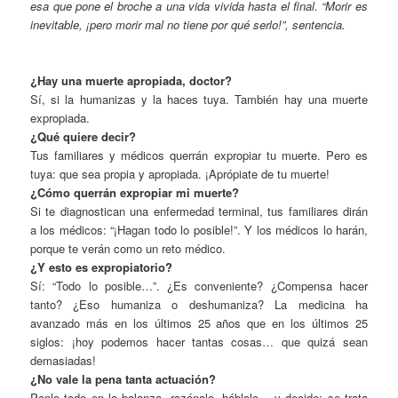
esa que pone el broche a una vida vivida hasta el final. “Morir es
inevitable, ¡pero morir mal no tiene por qué serlo!”, sentencia.
¿Hay una muerte apropiada, doctor?
Sí, si la humanizas y la haces tuya. También hay una muerte
expropiada.
¿Qué quiere decir?
Tus familiares y médicos querrán expropiar tu muerte. Pero es
tuya: que sea propia y apropiada. ¡Aprópiate de tu muerte!
¿Cómo querrán expropiar mi muerte?
Si te diagnostican una enfermedad terminal, tus familiares dirán
a los médicos: “¡Hagan todo lo posible!”. Y los médicos lo harán,
porque te verán como un reto médico.
¿Y esto es expropiatorio?
Sí: “Todo lo posible…”. ¿Es conveniente? ¿Compensa hacer
tanto? ¿Eso humaniza o deshumaniza? La medicina ha
avanzado más en los últimos 25 años que en los últimos 25
siglos: ¡hoy podemos hacer tantas cosas… que quizá sean
demasiadas!
¿No vale la pena tanta actuación?
Ponlo todo en la balanza, razónalo, háblalo… y decide: se trata