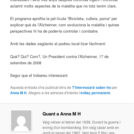
aclarint molts aspectes de la malaltia que no tots tenim clars.
El programa aprofita la pel·lícula “Bicicleta, cullera, poma” per
explicar què és l’Alzheimer, com evoluciona la malaltia i quines
perspectives hi ha de poder-la controlar i combatre.
Amb les dades següents el podreu local·lizar fàcilment:
Què? Qui? Com?, Un President contra l’Alzheimer, 17 de
setembre de 2008
Segur que el trobareu interessant
Aquesta entrada s'ha publicat dins de
T'interessarà saber-ho
per
Anna M H
. Afegeix a les adreces d'interès l'
enllaç permanent
.
Quant a Anna M H
Vaig néixer el febrer del 1938. Durant la guerra i
enmig d'un bombardeig. Em vaig casar amb en
Jordi el gener del 1962. Vam tenir 5 fills i ara