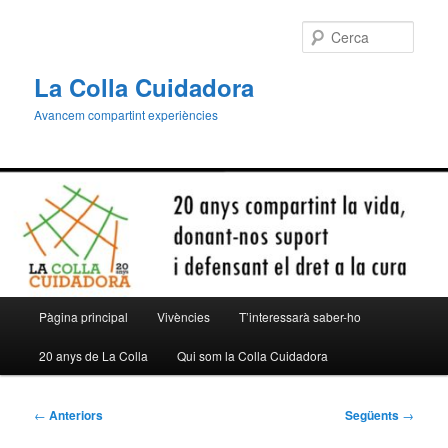
Aneu
al
Cerca
contingut
principal
La Colla Cuidadora
Avancem compartint experiències
Menú
Pàgina principal
Vivències
T’interessarà saber-ho
principal
20 anys de La Colla
Qui som la Colla Cuidadora
Navegació
←
Anteriors
Següents
→
per