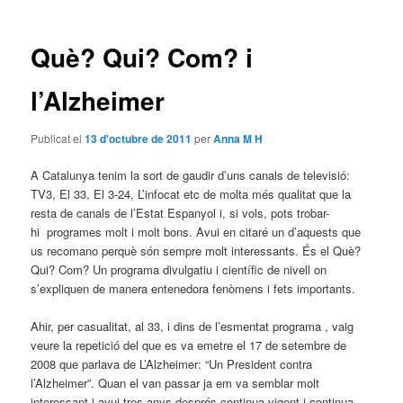
les
entrades
Què? Qui? Com? i
l’Alzheimer
Publicat el
13 d'octubre de 2011
per
Anna M H
A Catalunya tenim la sort de gaudir d’uns canals de televisió:
TV3, El 33, El 3-24, L’infocat etc de molta més qualitat que la
resta de canals de l’Estat Espanyol i, si vols, pots trobar-
hi programes molt i molt bons. Avui en citaré un d’aquests que
us recomano perquè són sempre molt interessants. És el Què?
Qui? Com? Un programa divulgatiu i científic de nivell on
s’expliquen de manera entenedora fenòmens i fets importants.
Ahir, per casualitat, al 33, i dins de l’esmentat programa , vaig
veure la repetició del que es va emetre el 17 de setembre de
2008 que parlava de L’Alzheimer: “Un President contra
l’Alzheimer”. Quan el van passar ja em va semblar molt
interessant i avui tres anys després continua vigent i continua