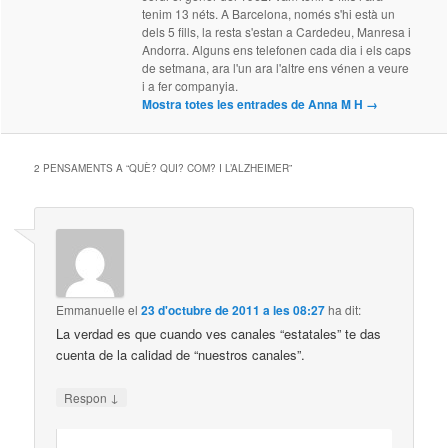
tenim 13 néts. A Barcelona, només s'hi està un
dels 5 fills, la resta s'estan a Cardedeu, Manresa i
Andorra. Alguns ens telefonen cada dia i els caps
de setmana, ara l'un ara l'altre ens vénen a veure
i a fer companyia.
Mostra totes les entrades de Anna M H
→
2 PENSAMENTS A “
QUÈ? QUI? COM? I L’ALZHEIMER
”
Emmanuelle
el
23 d'octubre de 2011 a les 08:27
ha dit:
La verdad es que cuando ves canales “estatales” te das
cuenta de la calidad de “nuestros canales”.
↓
Respon