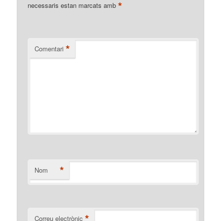
*
necessaris estan marcats amb
*
Comentari
*
Nom
*
Correu electrònic