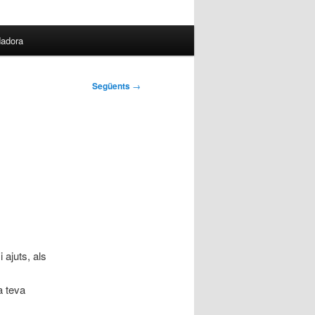
dadora
Següents
→
 ajuts, als
a teva