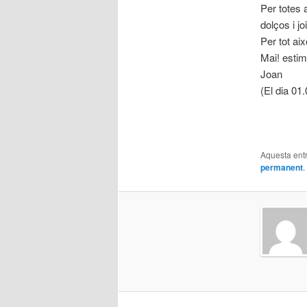
Per totes 
dolços i jo
Per tot ai
Mai! estim
Joan
(El dia 01
Aquesta entr
permanent
.