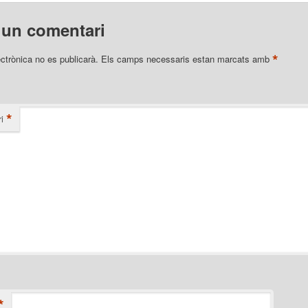
 un comentari
*
ectrònica no es publicarà.
Els camps necessaris estan marcats amb
*
i
*