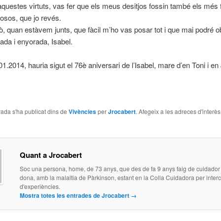
aquestes virtuts, vas fer que els meus desitjos fossin també els més f
iosos, que jo revés.
xò, quan estàvem junts, que fàcil m’ho vas posar tot i que mai podré ob
ada i enyorada, Isabel.
.01.2014, hauria sigut el 76è aniversari de l’Isabel, mare d’en Toni i en
ada s'ha publicat dins de
Vivències
per
Jrocabert
. Afegeix a les adreces d'interès 
Quant a Jrocabert
Soc una persona, home, de 73 anys, que des de fa 9 anys faig de cuidador
dona, amb la malaltia de Pàrkinson, estant en la Colla Cuidadora per inter
d'experiències.
Mostra totes les entrades de Jrocabert
→