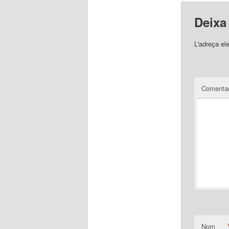
Deixa
L'adreça el
Comentar
Nom