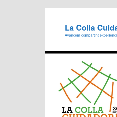
Aneu
al
contingut
La Colla Cuid
principal
Avancem compartint experiènc