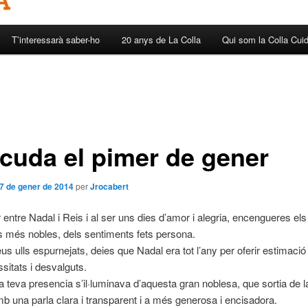
T’interessarà saber-ho
20 anys de La Colla
Qui som la Colla Cui
cuda el pimer de gener
7 de gener de 2014
per
Jrocabert
 entre Nadal i Reis i al ser uns dies d’amor i alegria, encengueres els
 més nobles, dels sentiments fets persona.
s ulls espurnejats, deies que Nadal era tot l’any per oferir estimació i
itats i desvalguts.
, la teva presencia s’il·luminava d’aquesta gran noblesa, que sortia de l
b una parla clara i transparent i a més generosa i encisadora.