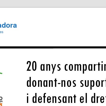
adora
ies