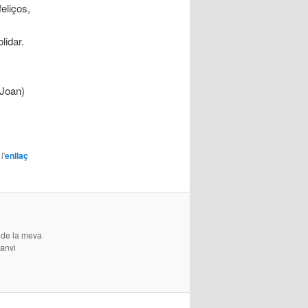
eliços,
lidar.
 Joan)
l'
enllaç
 de la meva
canvi