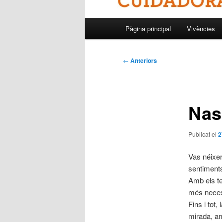
Menú
Pàgina principal
Vivències
principal
Navegació
←
Anteriors
per
les
entrades
Nas
Publicat el
2
Vas néixer
sentiments
Amb els teu
més necess
Fins i tot
mirada, am