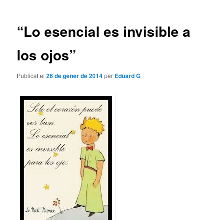
les
entrades
“Lo esencial es invisible a
los ojos”
Publicat el
26 de gener de 2014
per
Eduard G