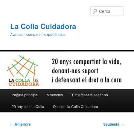
Aneu
al
Cerca
contingut
principal
La Colla Cuidadora
Avancem compartint experiències
Menú
Pàgina principal
Vivències
T’interessarà saber-ho
principal
20 anys de La Colla
Qui som la Colla Cuidadora
Navegació
←
Anteriors
Següents
→
per