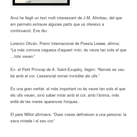
Avui he llegit un text molt interessant de J.M. Alimbau, del que
em permeto extreure algunes parts que us ofereixo a
continuació. Ens diu:
Lorenzo Oliván, Premi Internacional de Poesia Loewe, afirma:
“La més comuna ceguesa d’aquest món, és veure tan sols el que
…tots veuen.”
En el Petit Príncep de A. Saint-Exupéry, llegim: “Només es veu
bé amb el cor. L’essencial roman invisible als ulls.”
És una gran veritat: el més important no és veure tan sols el que
els ulls veuen, sinó saber mirar amb el cor, amb l’ànima, més
enllà de les meres aparences físiques.
El pare Willot afirmava: “Dues coses defineixen a una persona: la
seva mirada i el seu cor.”