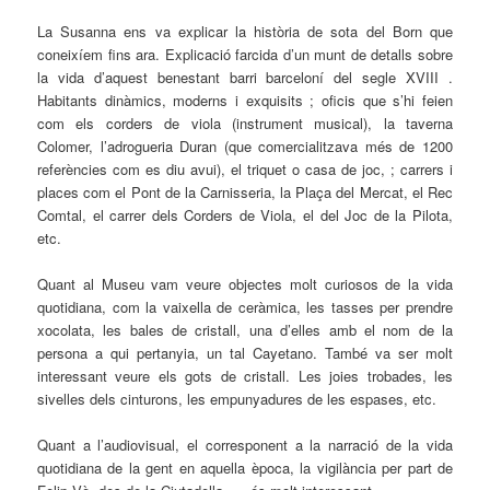
La Susanna ens va explicar la història de sota del Born que
coneixíem fins ara.
Explicació farcida d’un munt de detalls sobre
la vida d’aquest benestant barri barceloní del segle XVIII .
Habitants dinàmics, moderns i exquisits ; oficis que s’hi feien
com els corders de viola (instrument musical), la taverna
Colomer, l’adrogueria Duran (que comercialitzava més de 1200
referències com es diu avui), el triquet o casa de joc, ; carrers i
places com el Pont de la Carnisseria, la Plaça del Mercat, el Rec
Comtal, el carrer dels Corders de Viola, el del Joc de la Pilota,
etc.
Quant al Museu vam veure objectes molt curiosos de la vida
quotidiana, com la vaixella de ceràmica, les tasses per prendre
xocolata, les bales de cristall, una d’elles amb el nom de la
persona a qui pertanyia, un tal Cayetano. També va ser molt
interessant veure els gots de cristall. Les joies trobades, les
sivelles dels cinturons, les empunyadures de les espases, etc.
Quant a l’audiovisual, el corresponent a la narració de la vida
quotidiana de la gent en aquella època, la vigilància per part de