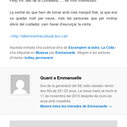
Felip Vè. des de la Ciutadella, … és molt interessant.
La veritat és que hem de tornar amb més tranquil·litat, ja que ens
va quedar molt per veure, més les persones que per motius
obvis del cuidador, vam haver d’escurçar la visita.
>http://elborncentrecultural.bcn.cat/
Aquesta entrada s'ha publicat dins de
Escampem la boira
,
La Colla
i
s'ha etiquetat en
Museus
per
Emmanuelle
. Afegeix a les adreces
d'interès l'
enllaç permanent
.
Quant a Emmanuelle
Soc de la generació del 58, estic casada i tenim
dos fills de 25 i 23 anys. La meva mare va morir el
11 de novembre del 2015 després de viure sis
anys amb nosaltres.
Mostra totes les entrades de Emmanuelle
→