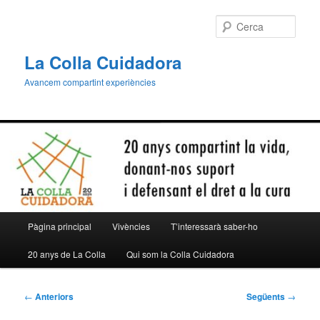
Aneu
al
Cerca
contingut
principal
La Colla Cuidadora
Avancem compartint experiències
Menú
Pàgina principal
Vivències
T’interessarà saber-ho
principal
20 anys de La Colla
Qui som la Colla Cuidadora
Navegació
←
Anteriors
Següents
→
per