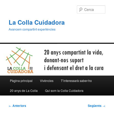
Aneu
al
Cerca
contingut
principal
La Colla Cuidadora
Avancem compartint experiències
Menú
Pàgina principal
Vivències
T’interessarà saber-ho
principal
20 anys de La Colla
Qui som la Colla Cuidadora
Navegació
←
Anteriors
Següents
→
per