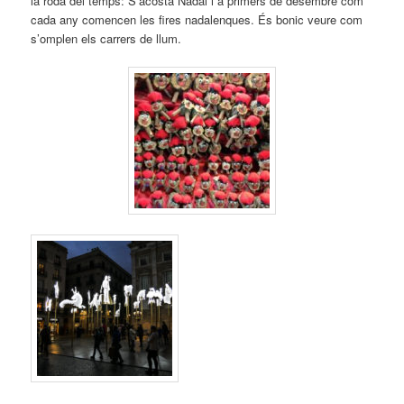
la roda del temps: S’acosta Nadal i a primers de desembre com
cada any comencen les fires nadalenques. És bonic veure com
s’omplen els carrers de llum.