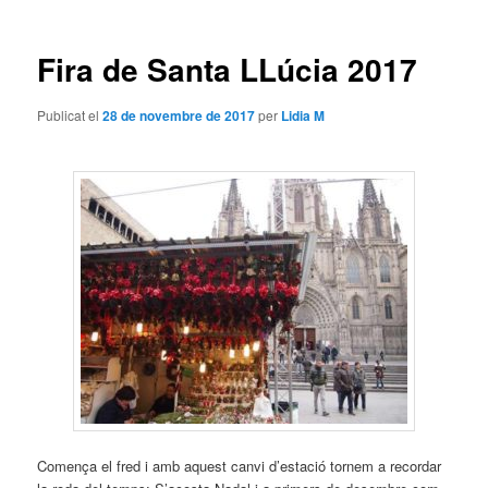
les
entrades
Fira de Santa LLúcia 2017
Publicat el
28 de novembre de 2017
per
Lidia M
Comença el fred i amb aquest canvi d’estació tornem a recordar