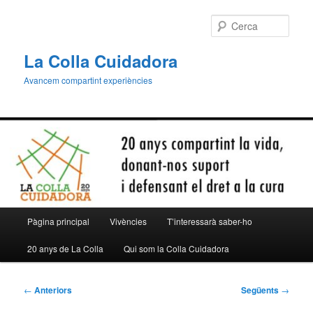
Aneu
al
Cerca
contingut
principal
La Colla Cuidadora
Avancem compartint experiències
Menú
Pàgina principal
Vivències
T’interessarà saber-ho
principal
20 anys de La Colla
Qui som la Colla Cuidadora
Navegació
←
Anteriors
Següents
→
per