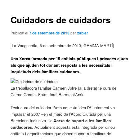
les
entrades
Cuidadors de cuidadors
Publicat el
7 de setembre de 2013
per
xabier
[La Vanguardia, 6 de setembre de 2013, GEMMA MARTÍ]
Una Xarxa formada per 19 entitats públiques i privades ajuda
als que ajuden tot donant resposta a les necessitats i
inquietuds dels familiars cuidadors.
La treballadora familiar Carmen Jofre (a la dreta) té cura de
Carme García. Foto: Jordi Barreras/Arxiu
Tenir cura del cuidador. Amb aquesta idea l’Ajuntament va
impulsar el 2007 –en el marc de l’Acord Ciutadà per una
Barcelona Inclusiva– la
Xarxa de suport a les famílies
cuidadores
. Actualment aquesta està integrada per dinou
entitats i organitzacions que donen suport a familiars de