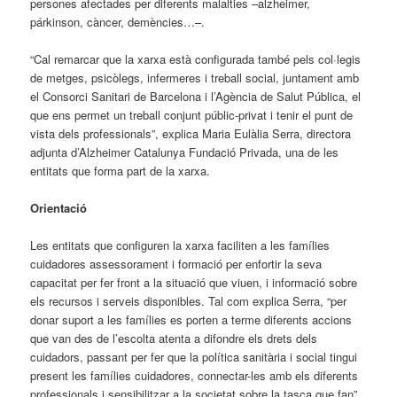
persones afectades per diferents malalties –alzheimer,
párkinson, càncer, demències…–.
“Cal remarcar que la xarxa està configurada també pels col·legis
de metges, psicòlegs, infermeres i treball social, juntament amb
el Consorci Sanitari de Barcelona i l’Agència de Salut Pública, el
que ens permet un treball conjunt públic-privat i tenir el punt de
vista dels professionals”, explica Maria Eulàlia Serra, directora
adjunta d’Alzheimer Catalunya Fundació Privada, una de les
entitats que forma part de la xarxa.
Orientació
Les entitats que configuren la xarxa faciliten a les famílies
cuidadores assessorament i formació per enfortir la seva
capacitat per fer front a la situació que viuen, i informació sobre
els recursos i serveis disponibles. Tal com explica Serra, “per
donar suport a les famílies es porten a terme diferents accions
que van des de l’escolta atenta a difondre els drets dels
cuidadors, passant per fer que la política sanitària i social tingui
present les famílies cuidadores, connectar-les amb els diferents
professionals i sensibilitzar a la societat sobre la tasca que fan”.