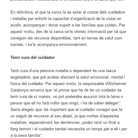
En definitiva, el que la xarxa fa és estar al costat dels cuidadors
i treballar per enfortir la capacitat d’organització de la ciutat en
acollir, acompanyar i donar suport a les famílies que cuiden. Per
aquest motiu, des de la xarxa se’ls ofereix informació per tal que
coneguin els recursos disponibles, tant en temes de salut com
socials, i se’ls acompanya emocionalment.
Tenir cura del cuidador
Tenir cura d’una persona malalta o dependent és una tasca
esgotadora, que pot acabar afectant la salut emocional, mental i
física del cuidador. Per aquest motiu, la responsable d’Alzheimer
Catalunya remarca que “el primer que ha de fer un cuidador és
tenir cura de sí mateix; no pot pretendre assumir tota la feina o
pensar que ell ho farà millor que ningú, i ha de saber delegar”.
Serra afegeix que “és important que el cuidador conegui que té
un seguit de recursos al seu abast, ja que moltes d’aquestes
malalties, especialment les demències, poden tenir un final a
llarg termini i el cuidador també necessita un temps per a ell i per
a la seva família”.