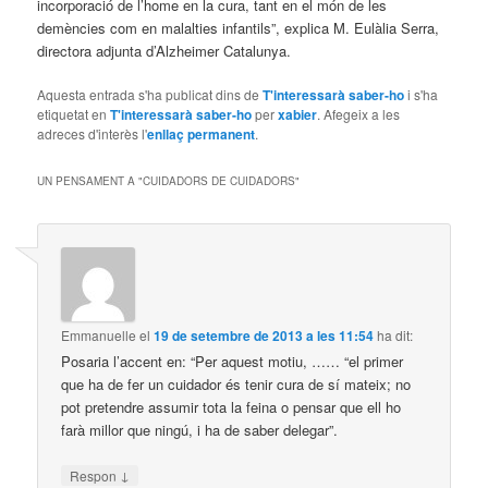
incorporació de l’home en la cura, tant en el món de les
demències com en malalties infantils”, explica M. Eulàlia Serra,
directora adjunta d’Alzheimer Catalunya.
Aquesta entrada s'ha publicat dins de
T'interessarà saber-ho
i s'ha
etiquetat en
T'interessarà saber-ho
per
xabier
. Afegeix a les
adreces d'interès l'
enllaç permanent
.
UN PENSAMENT A "
CUIDADORS DE CUIDADORS
"
Emmanuelle
el
19 de setembre de 2013 a les 11:54
ha dit:
Posaria l’accent en: “Per aquest motiu, …… “el primer
que ha de fer un cuidador és tenir cura de sí mateix; no
pot pretendre assumir tota la feina o pensar que ell ho
farà millor que ningú, i ha de saber delegar”.
↓
Respon