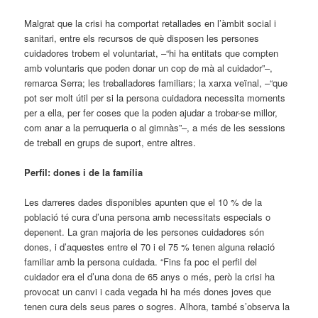
Malgrat que la crisi ha comportat retallades en l’àmbit social i
sanitari, entre els recursos de què disposen les persones
cuidadores trobem el voluntariat, –“hi ha entitats que compten
amb voluntaris que poden donar un cop de mà al cuidador”–,
remarca Serra; les treballadores familiars; la xarxa veïnal, –“que
pot ser molt útil per si la persona cuidadora necessita moments
per a ella, per fer coses que la poden ajudar a trobar-se millor,
com anar a la perruqueria o al gimnàs”–, a més de les sessions
de treball en grups de suport, entre altres.
Perfil: dones i de la família
Les darreres dades disponibles apunten que el 10 % de la
població té cura d’una persona amb necessitats especials o
depenent. La gran majoria de les persones cuidadores són
dones, i d’aquestes entre el 70 i el 75 % tenen alguna relació
familiar amb la persona cuidada. “Fins fa poc el perfil del
cuidador era el d’una dona de 65 anys o més, però la crisi ha
provocat un canvi i cada vegada hi ha més dones joves que
tenen cura dels seus pares o sogres. Alhora, també s’observa la