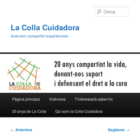
Aneu
al
Cerca
contingut
principal
La Colla Cuidadora
Avancem compartint experiències
Menú
Pàgina principal
Vivències
T’interessarà saber-ho
principal
20 anys de La Colla
Qui som la Colla Cuidadora
Navegació
←
Anteriors
Següents
→
per