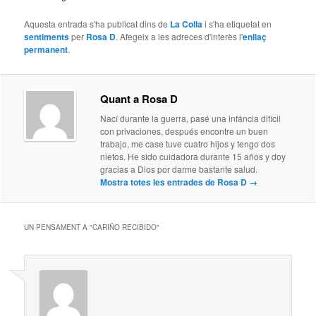
Aquesta entrada s'ha publicat dins de
La Colla
i s'ha etiquetat en
sentiments
per
Rosa D
. Afegeix a les adreces d'interès l'
enllaç
permanent
.
Quant a Rosa D
Nací durante la guerra, pasé una infáncia difícil
con privaciones, después encontre un buen
trabajo, me case tuve cuatro hijos y tengo dos
nietos. He sido cuidadora durante 15 años y doy
gracias a Dios por darme bastante salud.
Mostra totes les entrades de Rosa D
→
UN PENSAMENT A "
CARIÑO RECIBIDO
"