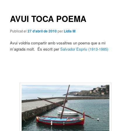
les
entrades
AVUI TOCA POEMA
Publicat el
27 d'abril de 2010
per
Lidia M
Avui voldria compartir amb vosaltres un poema que a mi
m’agrada molt. És escrit per
Salvador Espriu (1913-1985)