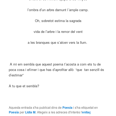
l’ombra d’un arbre damunt l´ample camp.
Oh, sobretot estima la sagrada
vida de l’arbre i la remor del vent
a les branques que s’alcen vers la llum.
A mi em sembla que aquest poema t’acosta a com ets tu de
poca cosa i efímer i que has d’aprofitar allò “que tan senzill és
d’estimar”
A tu que et sembla?
Aquesta entrada s'ha publicat dins de
Poesia
i s'ha etiquetat en
Poesía
per
Lidia M
. Afegeix a les adreces d'interès l'
enllaç