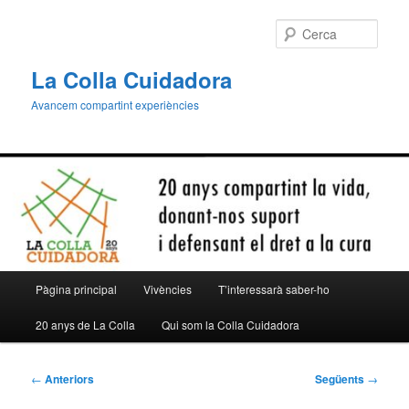
Aneu
al
Cerca
contingut
principal
La Colla Cuidadora
Avancem compartint experiències
Menú
Pàgina principal
Vivències
T’interessarà saber-ho
principal
20 anys de La Colla
Qui som la Colla Cuidadora
Navegació
←
Anteriors
Següents
→
per