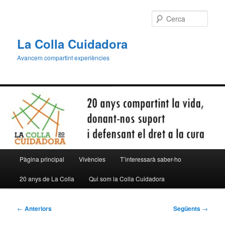
Aneu
al
Cerca
contingut
principal
La Colla Cuidadora
Avancem compartint experiències
Menú
Pàgina principal
Vivències
T’interessarà saber-ho
principal
20 anys de La Colla
Qui som la Colla Cuidadora
Navegació
←
Anteriors
Següents
→
per