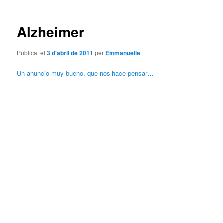
les
entrades
Alzheimer
Publicat el
3 d'abril de 2011
per
Emmanuelle
Un anuncio muy bueno, que nos hace pensar…