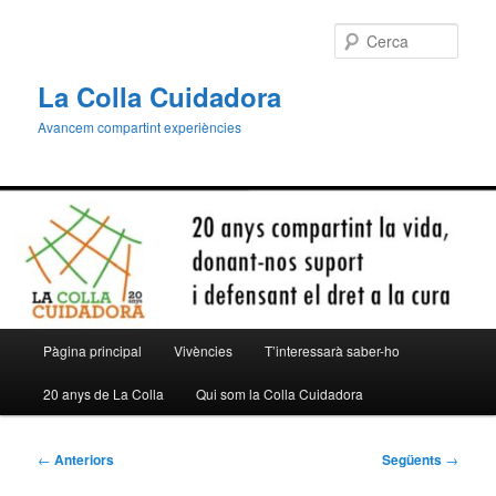
Aneu
al
Cerca
contingut
principal
La Colla Cuidadora
Avancem compartint experiències
Menú
Pàgina principal
Vivències
T’interessarà saber-ho
principal
20 anys de La Colla
Qui som la Colla Cuidadora
Navegació
←
Anteriors
Següents
→
per