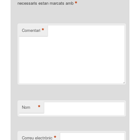
*
necessaris estan marcats amb
*
Comentari
*
Nom
*
Correu electrònic