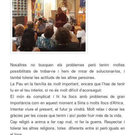
Nosaltres no busquen els problemes però tenim moltes
possibilitats de trobar-ne i hem de mirar de solucionar-los, i
també tolerar les actituds de les altres persones.
La Pau en la família és molt important, encara que l’has de tenir
tu en el teu interior, si no és molt difícil d’aconseguir.
El món és complicat i hi ha llocs amb problemes de gran
importància com en aquest moment a Siria o molts llocs d’Africa.
Intentar viure el present, el futur ja vindrà. Molt relax i donar les
gràcies per les coses que tenim i així poder fruir més de la vida.
Cap religió a anima a fer cap mal, ni fer la guerra. Respectar i
tolerar les altres religions, totes diferents entre si però iguals en
el fons.