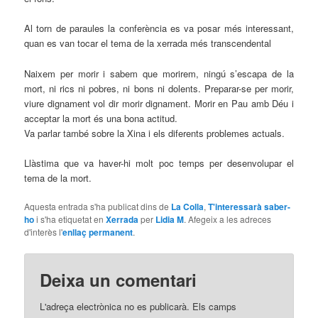
Al torn de paraules la conferència es va posar més interessant,
quan es van tocar el tema de la xerrada més transcendental
Naixem per morir i sabem que morirem, ningú s’escapa de la
mort, ni rics ni pobres, ni bons ni dolents. Preparar-se per morir,
viure dignament vol dir morir dignament. Morir en Pau amb Déu i
acceptar la mort és una bona actitud.
Va parlar també sobre la Xina i els diferents problemes actuals.
Llàstima que va haver-hi molt poc temps per desenvolupar el
tema de la mort.
Aquesta entrada s'ha publicat dins de
La Colla
,
T'interessarà saber-
ho
i s'ha etiquetat en
Xerrada
per
Lidia M
. Afegeix a les adreces
d'interès l'
enllaç permanent
.
Deixa un comentari
L'adreça electrònica no es publicarà.
Els camps