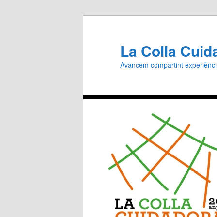
Aneu
al
contingut
La Colla Cuid
principal
Avancem compartint experiènc