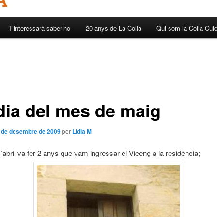
T’interessarà saber-ho
20 anys de La Colla
Qui som la Colla Cui
dia del mes de maig
 de desembre de 2009
per
Lidia M
d´abril va fer 2 anys que vam ingressar el Vicenç a la residència;