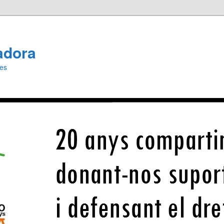
adora
ies