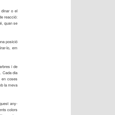
 dinar o el
de reacció:
bé, quan se
una posició
rar-lo, em
arbres i de
a… Cada dia
t en coses
amb la meva
quest any-
ents colors