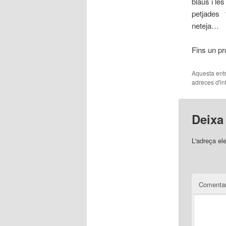
blaus i le
petjades t
neteja…
Fins un pr
Aquesta entr
adreces d'int
Deixa
L'adreça el
Comentar