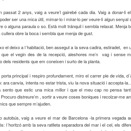
n passat 2 anys, vaig a veure’l gairebé cada dia. Vaig a donar-li el
poder ser una mica útil, mimar-lo i mirar-lo per veure-li algun senyal 
e o alguna paraula o so. Està molt tránquil i sembla relaxat. Menja 
la cullera obre la boca i sembla que menja de gust.
 el deixo a l´habitació, ben assegut a la seva cadira, estiradet, en 
 que el vegin des de la recepció, aleshores me’n vag i sense mi
 dels residents que em coneixen i surto de la planta.
a porta principal i respiro profundament, miro el carrer ple de vida, d´
o: ara canvia, intenta no estar trista, viu la nova situació i accepta-l
 sento que estic una mica millor i que el meu cap no pensa tan
 Procuro distreure’m , sortir a veure coses boniques i recolzar-me 
amics que sempre m’ajuden.
b autobús, vaig a veure el mar de Barcelona -la primera vegada a
ós: l´horitzó amb la seva ratlleta separadora del mar i el cel, els difer