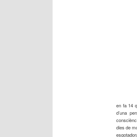
en fa 14 
d’una pe
consciènci
dies de mo
esgotadora