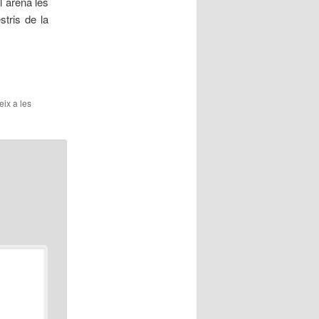
l´arena les
stris de la
eix a les