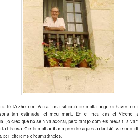
que té l’Alzheimer. Va ser una situació de molta angoixa haver-me 
rsona tan estimada: el meu marit. En el meu cas el Vicenç ja
a i jo crec que no se’n va adonar, però tant jo com els meus fills va
lta tristesa. Costa molt arribar a prendre aquesta decisió; va ser molt
 per diferents circumstàncies.