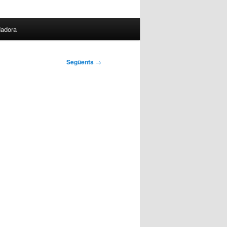
dadora
Següents
→