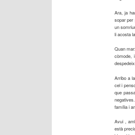
Ara, ja ha
sopar per 
un somriur
li acosta 
Quan marxo
còmode, i
despedeixo
Arribo a l
cel i pens
que passa
negatives.
família i 
Avui , am
està preci