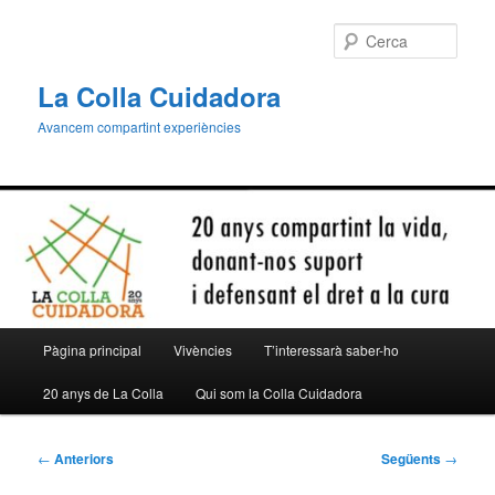
Aneu
al
Cerca
contingut
principal
La Colla Cuidadora
Avancem compartint experiències
Menú
Pàgina principal
Vivències
T’interessarà saber-ho
principal
20 anys de La Colla
Qui som la Colla Cuidadora
Navegació
←
Anteriors
Següents
→
per