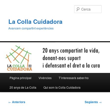
Aneu
al
Cerca
contingut
principal
La Colla Cuidadora
Avancem compartint experiències
Menú
Pàgina principal
Vivències
T’interessarà saber-ho
principal
20 anys de La Colla
Qui som la Colla Cuidadora
Navegació
←
Anteriors
Següents
→
per