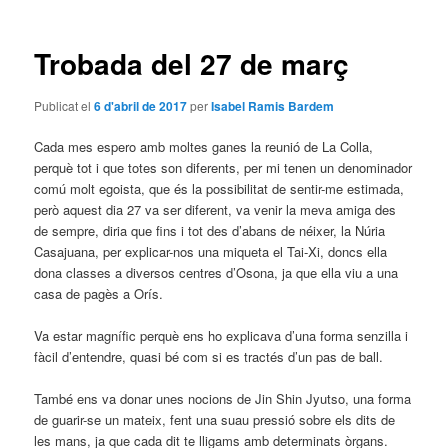
les
entrades
Trobada del 27 de març
Publicat el
6 d'abril de 2017
per
Isabel Ramis Bardem
Cada mes espero amb moltes ganes la reunió de La Colla,
perquè tot i que totes son diferents, per mi tenen un denominador
comú molt egoista, que és la possibilitat de sentir-me estimada,
però aquest dia 27 va ser diferent, va venir la meva amiga des
de sempre, diria que fins i tot des d’abans de néixer, la Núria
Casajuana, per explicar-nos una miqueta el Tai-Xi, doncs ella
dona classes a diversos centres d’Osona, ja que ella viu a una
casa de pagès a Orís.
Va estar magnífic perquè ens ho explicava d’una forma senzilla i
fàcil d’entendre, quasi bé com si es tractés d’un pas de ball.
També ens va donar unes nocions de Jin Shin Jyutso, una forma
de guarir-se un mateix, fent una suau pressió sobre els dits de
les mans, ja que cada dit te lligams amb determinats òrgans.