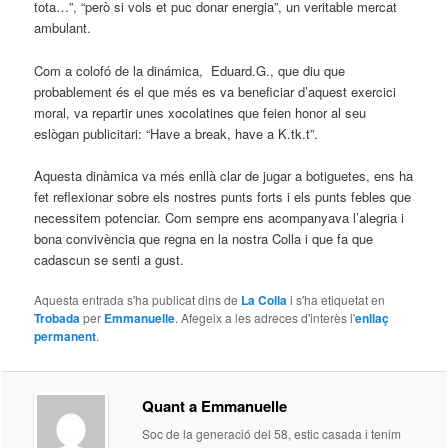
tota…”, “però si vols et puc donar energia”, un veritable mercat
ambulant.
Com a colofó de la dinámica, Eduard.G., que diu que
probablement és el que més es va beneficiar d’aquest exercici
moral, va repartir unes xocolatines que feien honor al seu
eslògan publicitari: “Have a break, have a K.tk.t”.
Aquesta dinàmica va més enllà clar de jugar a botiguetes, ens ha
fet reflexionar sobre els nostres punts forts i els punts febles que
necessitem potenciar. Com sempre ens acompanyava l’alegria i
bona convivència que regna en la nostra Colla i que fa que
cadascun se senti a gust.
Aquesta entrada s'ha publicat dins de
La Colla
i s'ha etiquetat en
Trobada
per
Emmanuelle
. Afegeix a les adreces d'interès l'
enllaç
permanent
.
Quant a Emmanuelle
Soc de la generació del 58, estic casada i tenim