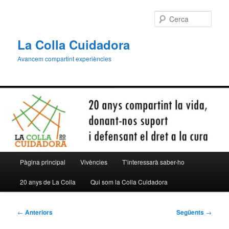
Aneu
al
Cerca
contingut
principal
La Colla Cuidadora
Avancem compartint experiències
Menú
Pàgina principal
Vivències
T’interessarà saber-ho
principal
20 anys de La Colla
Qui som la Colla Cuidadora
Navegació
←
Anteriors
Següents
→
per