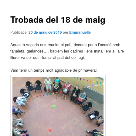
les
entrades
Trobada del 18 de maig
Publicat el
20 de maig de 2015
per
Emmanuelle
Aquesta vegada ens reunim al pati, decorat per a l’ocasió amb
fanalets, garlandes,… baixem les cadires i ens instal·lem a l’aire
lliure, va ser com tornar al pati del col·legi.
Vam tenir un temps molt agradable de primavera!