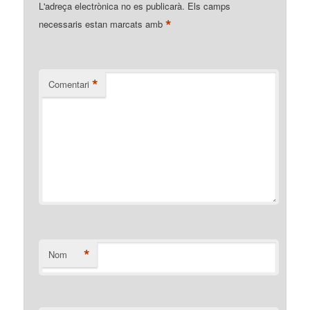
L'adreça electrònica no es publicarà.
Els camps
*
necessaris estan marcats amb
*
Comentari
*
Nom