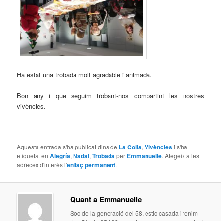
Ha estat una trobada molt agradable i animada.
Bon any i que seguim trobant-nos compartint les nostres
vivències.
Aquesta entrada s'ha publicat dins de
La Colla
,
Vivències
i s'ha
etiquetat en
Alegría
,
Nadal
,
Trobada
per
Emmanuelle
. Afegeix a les
adreces d'interès l'
enllaç permanent
.
Quant a Emmanuelle
Soc de la generació del 58, estic casada i tenim