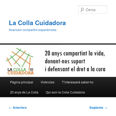
Aneu
al
Cerca
contingut
principal
La Colla Cuidadora
Avancem compartint experiències
Menú
Pàgina principal
Vivències
T’interessarà saber-ho
principal
20 anys de La Colla
Qui som la Colla Cuidadora
Navegació
←
Anteriors
Següents
→
per