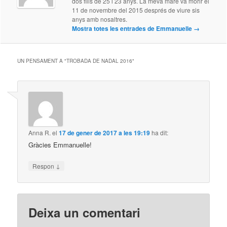
dos fills de 25 i 23 anys. La meva mare va morir el
11 de novembre del 2015 després de viure sis
anys amb nosaltres.
Mostra totes les entrades de Emmanuelle
→
UN PENSAMENT A "
TROBADA DE NADAL 2016
"
Anna R.
el
17 de gener de 2017 a les 19:19
ha dit:
Gràcies Emmanuelle!
↓
Respon
Deixa un comentari