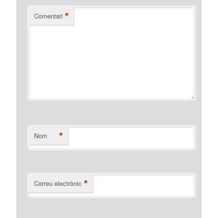
*
Comentari
*
Nom
*
Correu electrònic