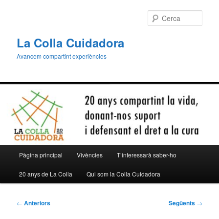
Aneu
al
Cerca
contingut
principal
La Colla Cuidadora
Avancem compartint experiències
Menú
Pàgina principal
Vivències
T’interessarà saber-ho
principal
20 anys de La Colla
Qui som la Colla Cuidadora
Navegació
←
Anteriors
Següents
→
per