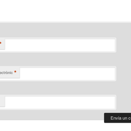
*
*
ectrònic