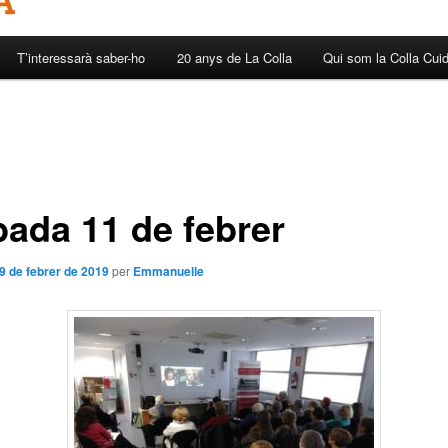
T’interessarà saber-ho
20 anys de La Colla
Qui som la Colla Cui
bada 11 de febrer
9 de febrer de 2019
per
Emmanuelle