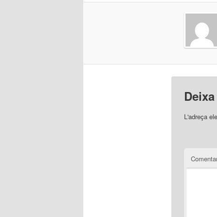
Deixa
L'adreça el
Comentar