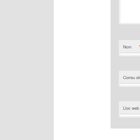
Nom
Correu el
Lloc web