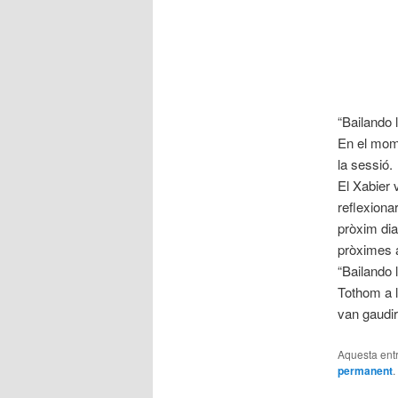
“Bailando 
En el mome
la sessió.
El Xabier v
reflexionar
pròxim dia
pròximes a
“Bailando 
Tothom a l
van gaudir
Aquesta entr
permanent
.