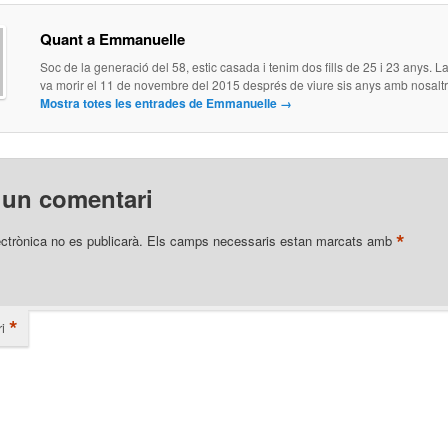
Quant a Emmanuelle
Soc de la generació del 58, estic casada i tenim dos fills de 25 i 23 anys.
va morir el 11 de novembre del 2015 després de viure sis anys amb nosaltr
Mostra totes les entrades de Emmanuelle
→
 un comentari
*
ectrònica no es publicarà.
Els camps necessaris estan marcats amb
*
i