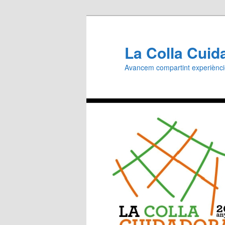
Aneu
al
contingut
La Colla Cuid
principal
Avancem compartint experiènc