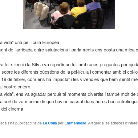
la vida” una pel.lícula Europea
nt de l’arribada entre salutacions i parlaments ens costa una mica
a fer silenci i la Sílvia va repartir un full amb unes preguntes per aju
 sobre les diferents qüestions de la pel·lícula i comentar amb el col·lo
 18 de febrer, com ens ha impactat i les vivències que hem sentit m
l nostre entorn.
la vida”, ens va agradar perquè té moments divertits i també molt de 
a sortida vam coincidir que havien passat dues hores ben entretingu
 del cinema
ada s'ha publicat dins de
La Colla
per
Emmanuelle
. Afegeix a les adreces d'interès