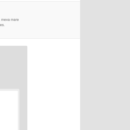
 La meva mare
es.