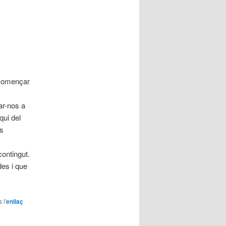
 començar
dar-nos a
qui del
és
contingut.
des i que
 l'
enllaç