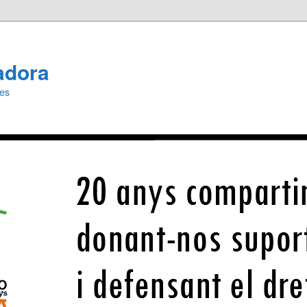
adora
ies