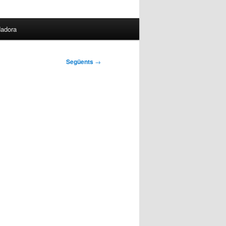
dadora
Següents
→