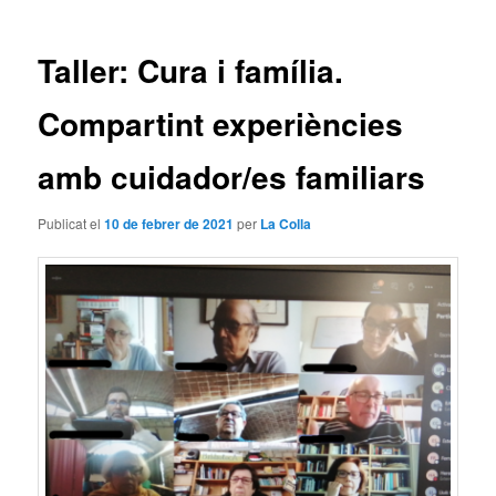
les
entrades
Taller: Cura i família.
Compartint experiències
amb cuidador/es familiars
Publicat el
10 de febrer de 2021
per
La Colla