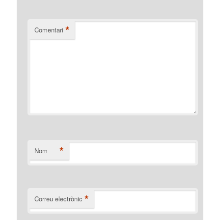
*
Comentari
*
Nom
*
Correu electrònic