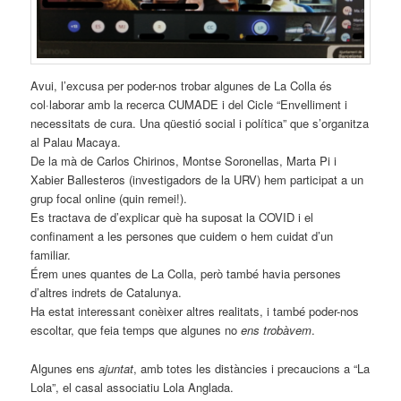
Avui, l’excusa per poder-nos trobar algunes de La Colla és
col·laborar amb la recerca CUMADE i del Cicle “Envelliment i
necessitats de cura. Una qüestió social i política” que s’organitza
al Palau Macaya.
De la mà de Carlos Chirinos, Montse Soronellas, Marta Pi i
Xabier Ballesteros (investigadors de la URV) hem participat a un
grup focal online (quin remei!).
Es tractava de d’explicar què ha suposat la COVID i el
confinament a les persones que cuidem o hem cuidat d’un
familiar.
Érem unes quantes de La Colla, però també havia persones
d’altres indrets de Catalunya.
Ha estat interessant conèixer altres realitats, i també poder-nos
escoltar, que feia temps que algunes no
ens trobàvem
.
Algunes ens
ajuntat
, amb totes les distàncies i precaucions a “La
Lola”, el casal associatiu Lola Anglada.