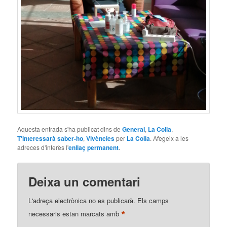
Aquesta entrada s'ha publicat dins de
General
,
La Colla
,
T'interessarà saber-ho
,
Vivències
per
La Colla
. Afegeix a les
adreces d'interès l'
enllaç permanent
.
Deixa un comentari
L'adreça electrònica no es publicarà.
Els camps
*
necessaris estan marcats amb