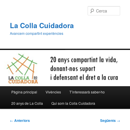
Aneu
al
Cerca
contingut
principal
La Colla Cuidadora
Avancem compartint experiències
Menú
Pàgina principal
Vivències
T’interessarà saber-ho
principal
20 anys de La Colla
Qui som la Colla Cuidadora
Navegació
←
Anteriors
Següents
→
per