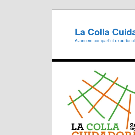
Aneu
al
contingut
La Colla Cuid
principal
Avancem compartint experiènc