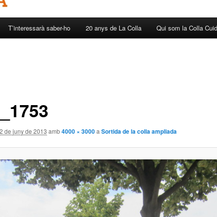
T’interessarà saber-ho
20 anys de La Colla
Qui som la Colla Cui
_1753
2 de juny de 2013
amb
4000 × 3000
a
Sortida de la colla ampliada