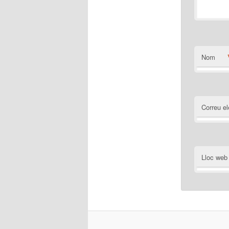
Nom
Correu el
Lloc web