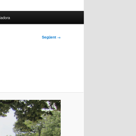
dadora
Següent →