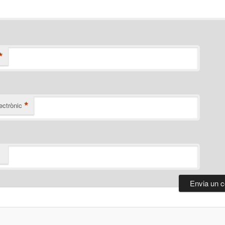
*
*
ectrònic