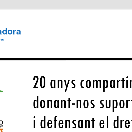
adora
ies